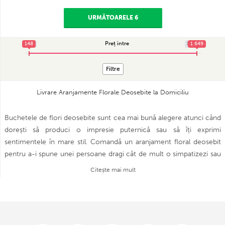
URMĂTOARELE 6
Preț între
148
148
1 649
1 649
Filtre
Livrare Aranjamente Florale Deosebite la Domiciliu
Buchetele de flori deosebite sunt cea mai bună alegere atunci când
dorești să produci o impresie puternică sau să îți exprimi
sentimentele în mare stil. Comandă un aranjament floral deosebit
pentru a-i spune unei persoane dragi cât de mult o simpatizezi sau
oferă-l unei cunoștințe apropiate în semn de apreciere,
Citește mai mult
recunoștință și respect. Buchetele sunt realizate de către artiști
florari cu experiență, ce folosesc doar flori deosebite și proaspete
pentru a crea adevărate opere de artă ce vor transmite cu ușurință
sentimentele tale nerostite. Comandă oricare din buchetele