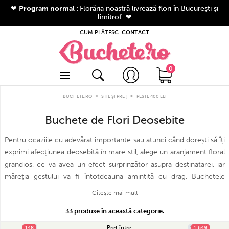
❤
Program normal :
Florăria noastră livrează flori în București și
limitrof. ❤
CUM PLĂTESC
CONTACT
ea comenzii
 în cont
 trandafirii
 cont? Apasă aici
 mai vândute
0
0 produse
 La Mulți Ani
>
>
tori
BUCHETE.RO
STIL ȘI PREŢ
PESTE 400 LEI
Contact
iment
Buchete de Flori Deosebite
Despre noi
ie
Stadiul comenzii mele
Pentru ocaziile cu adevărat importante sau atunci când dorești să îți
Cum comanzi?
iment
exprimi afecțiunea deosebită în mare stil, alege un aranjament floral
Cum plătești?
are
grandios, ce va avea un efect surprinzător asupra destinatarei, iar
nformații despre livrare
măreția gestului va fi întotdeauna amintită cu drag. Buchetele
i preţ
Întrebări frecvente
extraordinare de trandafiri, aranjamentele în formă de inimă sau în
Citește mai mult
alte forme spectaculoase prezintă cele mai sincere sentimente de
2005 - 2026 Buchete.ro
33 produse în această categorie.
oate drepturile rezervate.
iubire, apreciere și admirație, făcându-se remarcate mai ales prin
eleganța și strălucirea lor. Fiecare aranjament este compus cu cea
Preț între
148
148
1 649
1 649