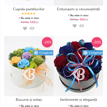
cupola pastelurilor
entuziasm și recunoștință
Nu este în stoc
Nu este în stoc
599
lei
480
lei
434
lei
348
lei
-20%
-20%
Criogenat
Criogenat
bucurie și extaz
sentimente și eleganță
Nu este în stoc
Nu este în stoc