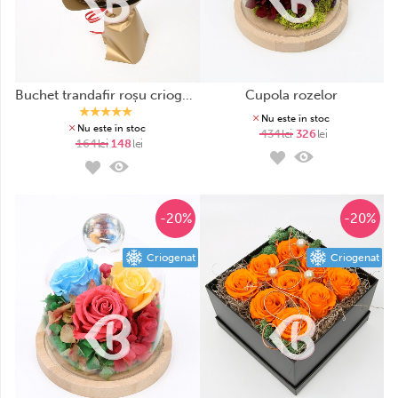
buchet trandafir roșu criogenat
cupola rozelor
Nu este în stoc
Nu este în stoc
434
lei
326
lei
164
lei
148
lei
-20%
-20%
Criogenat
Criogenat