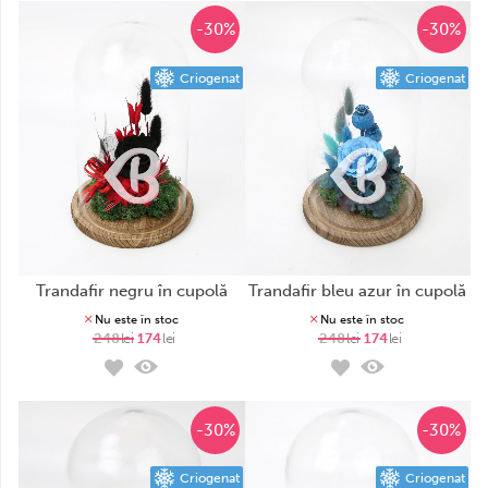
-30%
-30%
Criogenat
Criogenat
trandafir negru în cupolă
trandafir bleu azur în cupolă
Nu este în stoc
Nu este în stoc
248
lei
174
lei
248
lei
174
lei
-30%
-30%
Criogenat
Criogenat