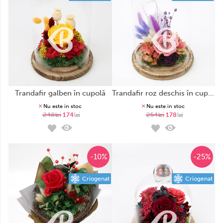
trandafir galben în cupolă
trandafir roz deschis în cupolă
Nu este în stoc
Nu este în stoc
248
lei
174
lei
254
lei
178
lei
-10%
-25%
Criogenat
Criogenat