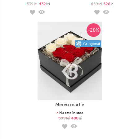
539
lei
432
lei
659
lei
528
lei
-20%
Criogenat
mereu martie
Nu este în stoc
599
lei
480
lei