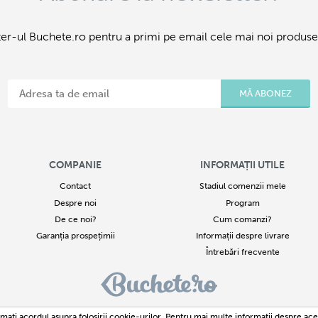
er-ul Buchete.ro pentru a primi pe email cele mai noi produse 
MĂ ABONEZ
COMPANIE
INFORMAȚII UTILE
Contact
Stadiul comenzii mele
Despre noi
Program
De ce noi?
Cum comanzi?
Garanția prospețimii
Informații despre livrare
Întrebări frecvente
 - 2026
Buchete.ro
este un proiect al SC Avante Consultin Team SRL Identificare fiscală : RO
174
maţi acordul asupra folosirii cookie-urilor. Pentru mai multe informaţii despre ace