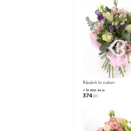
răsărit în culori
în stoc
de la
374
lei