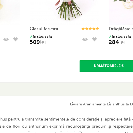
glasul fericirii
drăgălășie 
în stoc
de la
în stoc
de la
509
lei
284
lei
URMĂTOARELE 6
Livrare Aranjamente Lisianthus la D
hus pentru a transmite sentimentele de considerație și apreciere față d
le de flori cu anthurium exprimă recunoștința precum și respectarea 