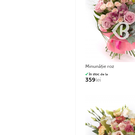
minunăție roz
în stoc
de la
359
lei