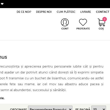
. ❤
DE CE NOI?
DESPRE NOI
CUM PLĂTESC
LIVRARE
CONTACT
0
0 produse
CONT
PREFERATE
COȘ
Intră în cont
Nu ai cont? Apasă aici
hus
ecunoștința și aprecierea pentru persoanele iubite cât și pentru
 fiind așadar un dar potrivit atunci când dorești să îți exprimi simpatia
a pot fi transmise cu un buchet de lisianthus, comunicandu-se astfel
tinerele fete sau mame, iar cel mov sau albastru aduce pacea și
 semn al abundenței, succesului și sănătății.
ie.
ORDONARE
PE PAGINĂ