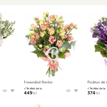
freamătul florilor
picături de
în stoc
de la
în stoc
de la
449
lei
374
lei