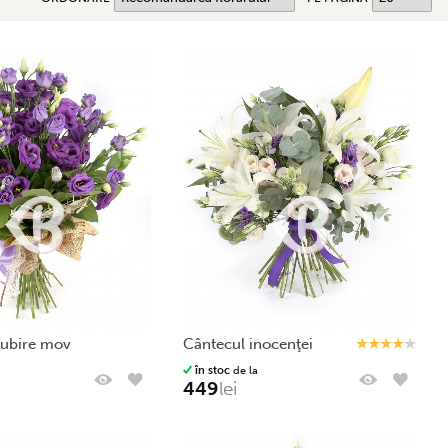
 iubire mov
cântecul inocenţei
în stoc
de la
449
lei