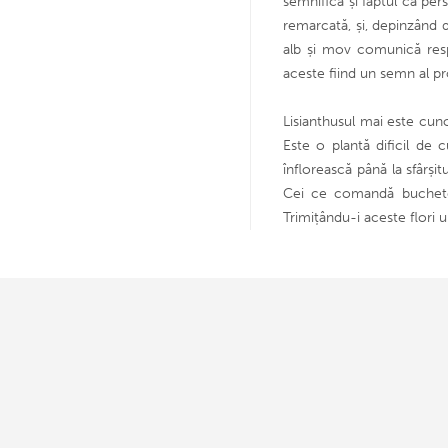
semnifica și faptul că per
remarcată, și, depinzând d
alb și mov comunică respec
aceste fiind un semn al pr
Lisianthusul mai este cun
Este o plantă dificil de 
înflorească până la sfârși
Cei ce comandă buchetel
Trimițându-i aceste flori 