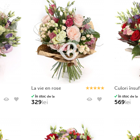
la vie en rose
culori însuf
în stoc
de la
în stoc
de la
329
lei
569
lei