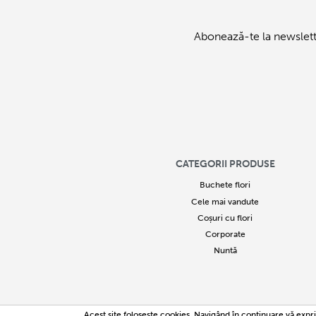
Abonează-te la newslett
CATEGORII PRODUSE
Buchete flori
Cele mai vandute
Coșuri cu flori
Corporate
Nuntă
2005
Acest site foloseşte cookies. Navigând în continuare vă expri