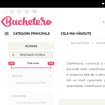
CATEGORII PRINCIPALE
CELE MAI VÂNDUTE
BUCHETE.RO
>
SORTI
FILTRARE
RESETEAZĂ FILTRELE
Lisianthusul, cunoscut ș
Preț între
239
239
749
749
bucuriile vieții. Lisianthus
și respectul față de o per
APLICĂ
într-un mod carismatic g
Afișează mai multe filtre
serenitatea. Lisianthusul r
CULOARE
Afișează mai multe filtre