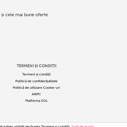
și cele mai bune oferte.
TERMENI ȘI CONDIȚII
Termeni și condiții
Politică de confidențialitate
Politică de utilizare Cookie-uri
ANPC
Platforma SOL
34780
st subiec vizitaţi secţiunea
Termeni şi condiţii
.
Sunt de acord