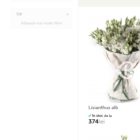
TIP
Afișează mai multe filtre
lisianthus alb
în stoc
de la
374
lei