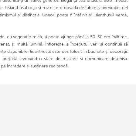
 deschisă și un suflet generos. Eleganța lisianthusului este imediat
 Lisianthusul roșu și roz este o dovadă de iubire și admirație, cel
smul și distincția. Uneori poate fi întâlnit și lisianthusul verde,
lde, cu vegetație mică, și poate ajunge până la 50-60 cm înălțime.
nat, și multă lumină. Înflorește la începutul verii și continuă să
e disponibile, lisianthusul este des folosit în buchete și decorații.
 prețuită, evocând o stare de relaxare și comunicare deschisă.
 pe încredere și susținere reciprocă.