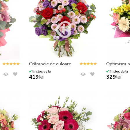
crâmpeie de culoare
optimism 
în stoc
de la
în stoc
de la
419
lei
329
lei