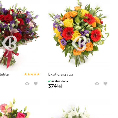
lețite
exotic arzător
în stoc
de la
374
lei