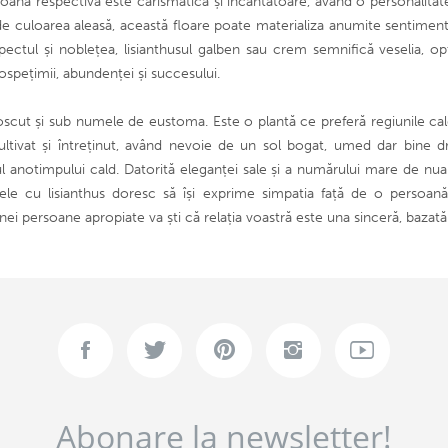
soana respectivă este carismatică și încântătoare, având o personalitate
e culoarea aleasă, această floare poate materializa anumite sentimente.
tul și noblețea, lisianthusul galben sau crem semnifică veselia, optimi
ospețimii, abundenței și succesului.
oscut și sub numele de eustoma. Este o plantă ce preferă regiunile ca
cultivat și întreținut, având nevoie de un sol bogat, umed dar bine dre
tul anotimpului cald. Datorită eleganței sale și a numărului mare de nuanț
e cu lisianthus doresc să își exprime simpatia față de o persoană
unei persoane apropiate va ști că relația voastră este una sinceră, bazată
Abonare la newsletter!