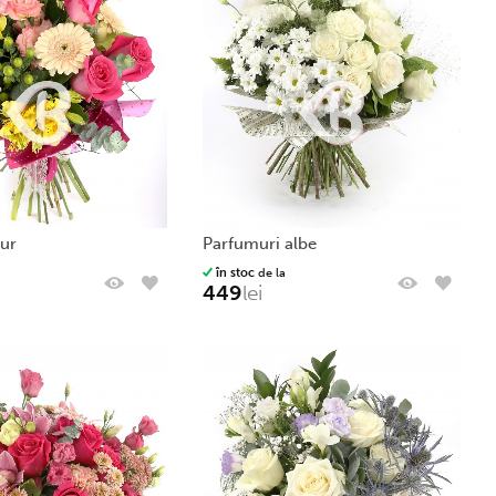
pur
parfumuri albe
în stoc
de la
449
lei