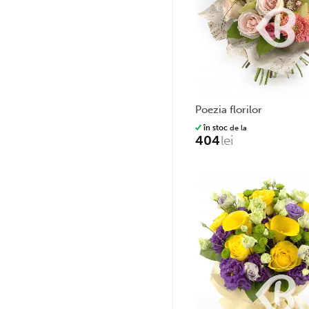
poezia florilor
în stoc
de la
404
lei