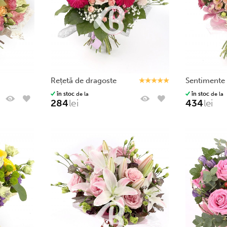
rețetă de dragoste
sentimente
în stoc
de la
în stoc
de la
284
lei
434
lei