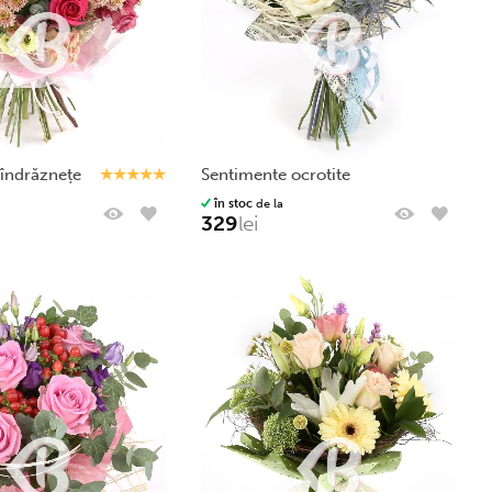
 îndrăznețe
sentimente ocrotite
în stoc
de la
329
lei