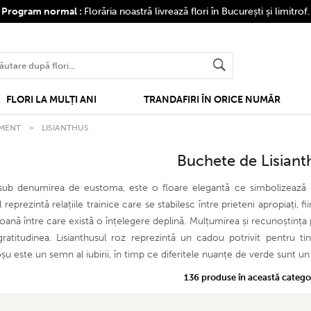
❤
Program normal :
Florăria noastră livrează flori în București și limitrof
FLORI LA MULȚI ANI
TRANDAFIRI ÎN ORICE NUMĂR
MENT
>
LISIANTHUS
Buchete de Lisiant
i sub denumirea de eustoma, este o floare elegantă ce simbolizează r
ul reprezintă relațiile trainice care se stabilesc între prieteni apropiați,
soană între care există o înțelegere deplină. Mulțumirea și recunoștinț
ratitudinea. Lisianthusul roz reprezintă un cadou potrivit pentru 
oșu este un semn al iubirii, în timp ce diferitele nuanțe de verde sunt un
136 produse în această categor