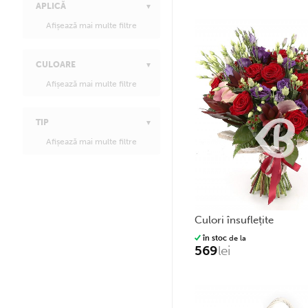
APLICĂ
Afișează mai multe filtre
CULOARE
Afișează mai multe filtre
TIP
Afișează mai multe filtre
culori însuflețite
în stoc
de la
569
lei