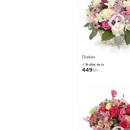
diafan
în stoc
de la
449
lei