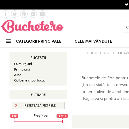
CATEGORII PRINCIPALE
CELE MAI VÂNDUTE
BUCHETE.RO
>
OCAZI
SUGESTII
La mulţi ani
Primavară
Albe
Buchetele de flori pentru
Galbene și portocalii
ți-a dat viață, te-a cresc
sincere, pline de afecțiun
FILTRARE
drag la ea și pentru a-i fa
RESETEAZĂ FILTRELE
Preț între
149
149
1 049
1 049