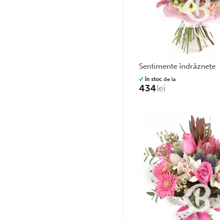
sentimente îndrăznețe
în stoc
de la
434
lei