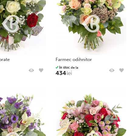
lorate
farmec odihnitor
în stoc
de la
434
lei