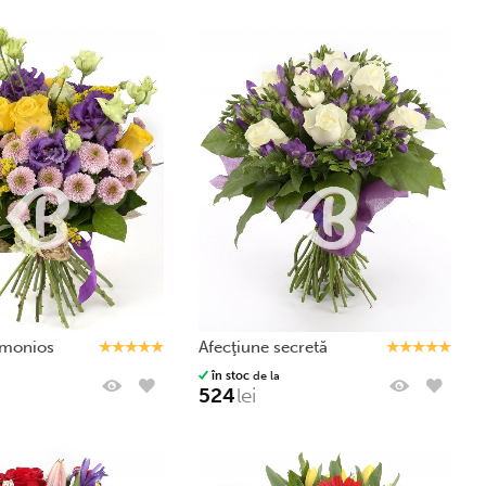
armonios
afecţiune secretă
în stoc
de la
524
lei