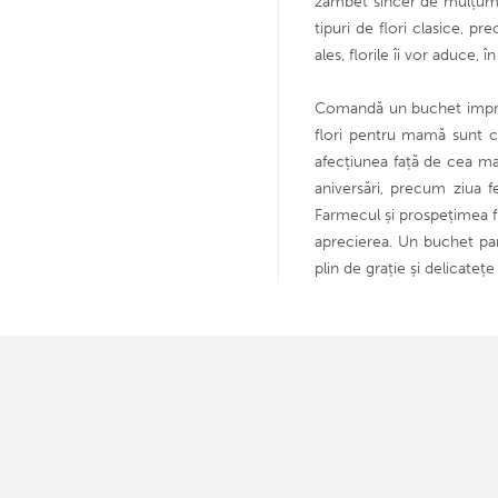
zâmbet sincer de mulțumir
tipuri de flori clasice, p
ales, florile îi vor aduce,
Comandă un buchet impresi
flori pentru mamă sunt cr
afecțiunea față de cea mai
aniversări, precum ziua 
Farmecul și prospețimea fl
aprecierea. Un buchet par
plin de grație și delicateț