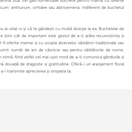
 însenina ziua. Vei găsi numeroase buchete pentru mamă, cu diverse
, precum: anthurium, orhidee sau alstroemeria. Indiferent de buchetul
 ai uitat-o și că te gândești cu multă duioșie la ea. Buchetele de
ce știm cât de important este gestul de a-ți arăta recunoștința și
fi oferite mamei și cu ocazia diverselor sărbători tradiționale sau
 anumit număr de ani de căsnicie sau pentru sărbătorile de nume.
 inimă, fiind astfel cel mai ușor mod de a-ți comunica gândurile și
ă dovadă de dragoste și gratitudine. Oferă-i un aranjament floral
 a-i transmite aprecierea și simpatia ta.