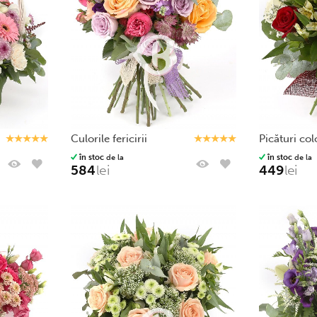
culorile fericirii
picături co
în stoc
de la
în stoc
de la
584
lei
449
lei