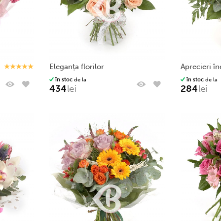
eleganța florilor
aprecieri î
în stoc
de la
în stoc
de la
434
lei
284
lei