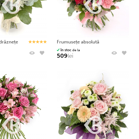
ndrăznețe
frumusețe absolută
în stoc
de la
509
lei