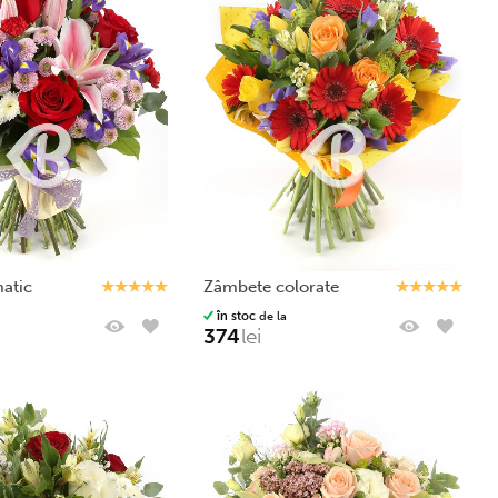
matic
zâmbete colorate
în stoc
de la
374
lei