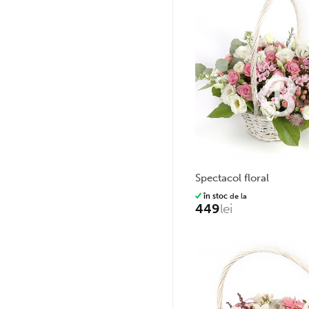
spectacol floral
în stoc
de la
449
lei