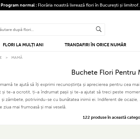
❤
Program normal :
Florăria noastră livrează flori în București și limitrof
FLORI LA MULȚI ANI
TRANDAFIRI ÎN ORICE NUMĂR
E
>
MAMĂ
Buchete Flori Pentr
 mamă te ajută să îți exprimi recunoștința și aprecierea pentru cea mai
ut și te-a ocrotit, ți-a îndrumat pașii și te-a ajutat să treci peste mom
e și zâmbete, potrivindu-se cu bunătatea inimii ei. Indiferent de ocazi
ce ziua mai frumoasă și mai veselă.
122 produse în această catego