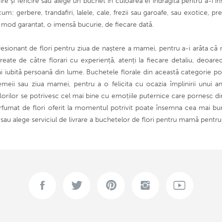
e și fericire sau alege un buchet în culoarea ei îndrăgită pentru a-i
recum: gerbere, trandafiri, lalele, cale, frezii sau garoafe, sau exotice
 în mod garantat, o imensă bucurie, de fiecare dată.
onant de flori pentru ziua de naștere a mamei, pentru a-i arăta că nu
eate de către florari cu experiență, atenți la fiecare detaliu, deoare
 iubită persoană din lume. Buchetele florale din această categorie pot 
femeii sau ziua mamei, pentru a o felicita cu ocazia împlinirii unui
orilor se potrivesc cel mai bine cu emoțiile puternice care pornesc din
fumat de flori oferit la momentul potrivit poate însemna cea mai bun
e sau alege serviciul de livrare a buchetelor de flori pentru mamă pentru