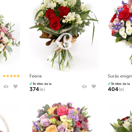
feerie
surâs enig
în stoc
de la
în stoc
de la
374
lei
404
lei