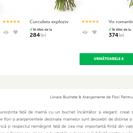
curcubeu exploziv
vis romanti
în stoc
de la
în stoc
de la
284
lei
374
lei
URMĂTOARELE 6
Livrare Buchete & Aranjamente de Flori Pentr
ecunoștința față de mamă cu un buchet încântător și elegant, creat 
de flori și aranjamentele destinate mamelor sunt deosebit de distinse și
âncă și respectul nemărginit față de cea mai importantă ființă din viaț