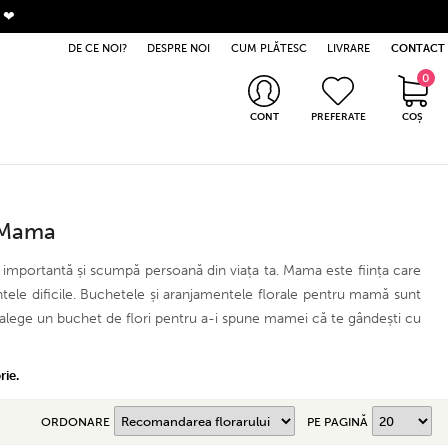
. ❤
DE CE NOI?
DESPRE NOI
CUM PLĂTESC
LIVRARE
CONTACT
0
0 produse
CONT
PREFERATE
COȘ
Intră în cont
Nu ai cont? Apasă aici
u Mama
 importantă și scumpă persoană din viața ta. Mama este ființa care
entele dificile. Buchetele și aranjamentele florale pentru mamă sunt
e, alege un buchet de flori pentru a-i spune mamei că te gândești cu
rie.
ORDONARE
PE PAGINĂ