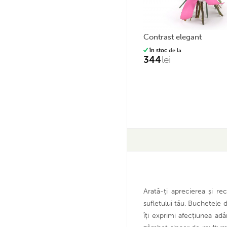
contrast elegant
în stoc
de la
344
lei
Arată-ți aprecierea și r
sufletului tău. Buchetele 
îți exprimi afecțiunea ad