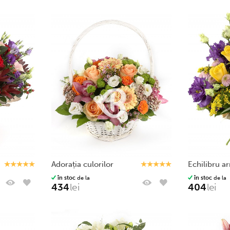
adorația culorilor
echilibru 
în stoc
de la
în stoc
de la
434
lei
404
lei