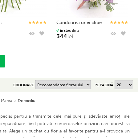
c
candoarea unei clipe
în stoc
de la
344
lei
ORDONARE
PE PAGINĂ
u Mama la Domiciliu
special pentru a transmite cele mai pure și adevărate emoții ale
 impunătoare, fiind potrivite numeroaselor ocazii în care dorești să
a ta. Alege un buchet cu florile ei favorite pentru a-i provoca un