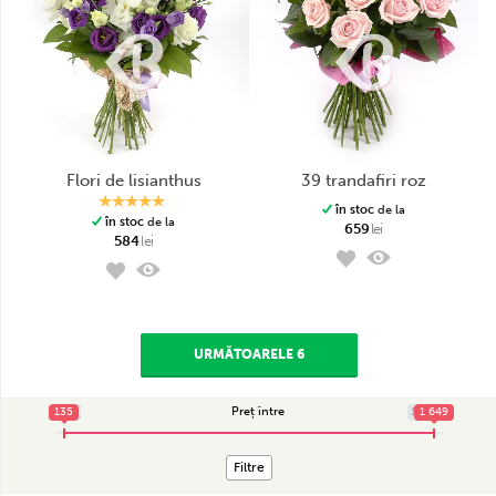
flori de lisianthus
39 trandafiri roz
în stoc
de la
în stoc
de la
659
lei
584
lei
URMĂTOARELE 6
Preț între
135
135
1 649
1 649
Filtre