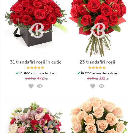
31 trandafiri roșii în cutie
23 trandafiri roșii
în stoc
acum de la doar
în stoc
acum de la doar
524
lei
472
lei
368
lei
332
lei