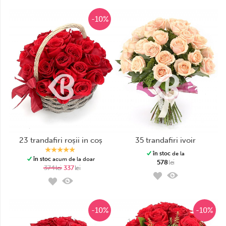
-10%
23 trandafiri roșii in coș
35 trandafiri ivoir
în stoc
de la
în stoc
acum de la doar
578
lei
374
lei
337
lei
-10%
-10%