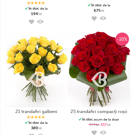
în stoc
de la
în stoc
de la
675
lei
194
lei
-10%
21 trandafiri galbeni
25 trandafiri compacți roșii
în stoc
acum de la doar
în stoc
de la
374
lei
337
lei
389
lei