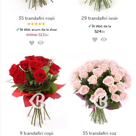
35 trandafiri roșii
29 trandafiri ivoir
în stoc
de la
în stoc
acum de la doar
524
lei
570
lei
513
lei
9 trandafiri roşii
35 trandafiri roz