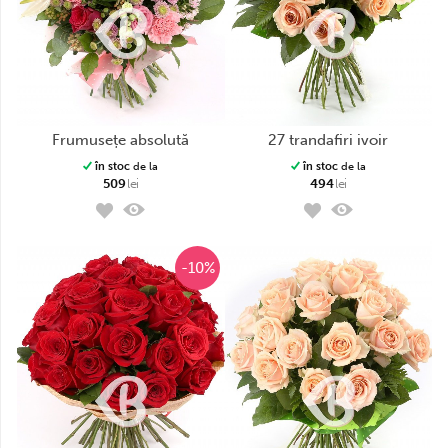
frumusețe absolută
27 trandafiri ivoir
în stoc
de la
în stoc
de la
509
lei
494
lei
-10%