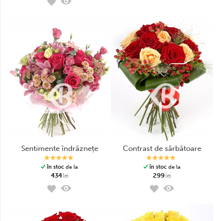
sentimente îndrăznețe
contrast de sărbătoare
în stoc
de la
în stoc
de la
434
lei
299
lei