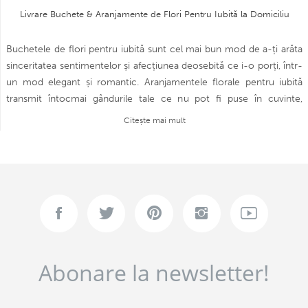
Livrare Buchete & Aranjamente de Flori Pentru Iubită la Domiciliu
Buchetele de flori pentru iubită sunt cel mai bun mod de a-ți arăta
sinceritatea sentimentelor și afecțiunea deosebită ce i-o porți, într-
un mod elegant și romantic. Aranjamentele florale pentru iubită
transmit întocmai gândurile tale ce nu pot fi puse în cuvinte,
materializând astfel emoțiile sufletului tău într-un cadou floral
Citește mai mult
impresionant și grațios. Fiecare buchet de flori pentru iubită este
creat din cele mai proaspete și înmiresmate flori, de către florari cu
mulți ani de experiență în domeniu, fiind atenți la fiecare detaliu.
Mai mult decât un simplu gest, un aranjament de flori dăruit
persoanei iubite poartă numeroase semnificații, fiind o declarație de
dragoste, o dovadă a prieteniei și un semn de respect. Alege unul
dintre cele mai captivante și impresionante buchete de flori pentru
cea pe care o iubești, iar gândurile, sărutările și îmbrățișările tale vor
fi purtate în petalele lui catifelate.
Abonare la newsletter!
Așa cum este firesc, floarea iubirii și a frumuseții, trandafirul, se