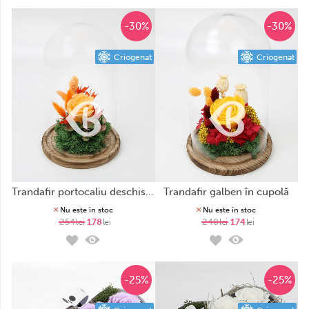
-30%
-30%
Criogenat
Criogenat
trandafir portocaliu deschis în cupolă
trandafir galben în cupolă
Nu este în stoc
Nu este în stoc
254
lei
178
lei
248
lei
174
lei
-25%
-25%