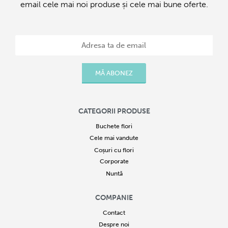
email cele mai noi produse și cele mai bune oferte.
manifestat preferința pentru o anumită culoare, alege să îi trimiți un
buchet de flori roz ce va comunica atenția și amabilitatea într-un
mod plăcut și discret. Un aranjament de flori roz este grațios și
binevoitor, iar atunci când este plasat într-o încăpere va transforma
imediat ambianța, aducând zâmbete plăcute de mulțumire.
Încânta-ți prietenele sau rudele cu un buchet sau coșuleț simpatic
MĂ ABONEZ
de flori roz ce îi va face să se simtă bine primiți atunci când
organizei un eveniment deosebit sau decorează-ți biroul pentru o
sursă permanentă de inspirație și energie.
CATEGORII PRODUSE
Buchete flori
Cele mai vandute
Coșuri cu flori
Corporate
Nuntă
COMPANIE
Contact
Despre noi