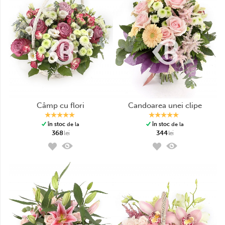
câmp cu flori
candoarea unei clipe
în stoc
de la
în stoc
de la
368
lei
344
lei