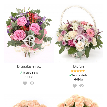
drăgălășie roz
diafan
în stoc
de la
în stoc
de la
284
lei
449
lei