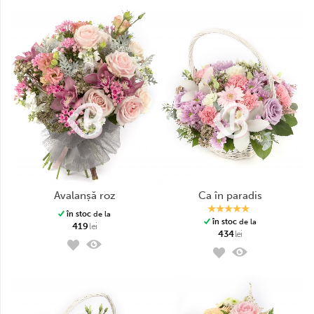
avalanșă roz
ca în paradis
în stoc
de la
în stoc
de la
419
lei
434
lei