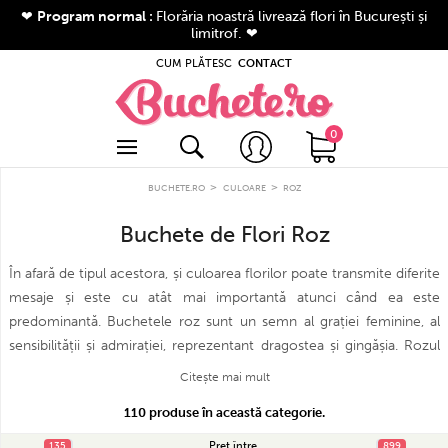
❤
Program normal :
Florăria noastră livrează flori în București și
limitrof. ❤
CUM PLĂTESC
CONTACT
ea comenzii
 în cont
 trandafirii
 cont? Apasă aici
 mai vândute
0
0 produse
 La Mulți Ani
>
>
tori
BUCHETE.RO
CULOARE
ROZ
Contact
iment
Buchete de Flori Roz
Despre noi
ie
Stadiul comenzii mele
În afară de tipul acestora, și culoarea florilor poate transmite diferite
Cum comanzi?
iment
mesaje și este cu atât mai importantă atunci când ea este
Cum plătești?
are
predominantă. Buchetele roz sunt un semn al grației feminine, al
nformații despre livrare
sensibilității și admirației, reprezentant dragostea și gingășia. Rozul
i preţ
Întrebări frecvente
reprezintă o fire atentă și grijulie, politicoasă, dar și spontaneitatea
Citește mai mult
sau extravaganța. Florile roz se potrivesc în orice ocazie și pentru
2005 - 2026 Buchete.ro
110 produse în această categorie.
oate drepturile rezervate.
toate tipurile de relații: familiale, profesionale sau amicale. Oferă un
buchet de flori roz pentru a exprima aprecierea și recunoștința,
Preț între
135
135
899
899