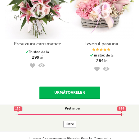
previziuni carismatice
izvorul pasiunii
în stoc
de la
în stoc
de la
299
lei
284
lei
URMĂTOARELE 6
Preț între
135
135
899
899
Filtre
Livrare Aranjamente Florale Roz la Domiciliu