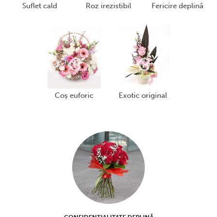
suflet cald
roz irezistibil
fericire deplină
coș euforic
exotic original