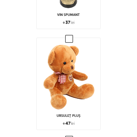
VIN SPUMANT
+
37
lei
URSULEȚ PLUȘ
+
47
lei