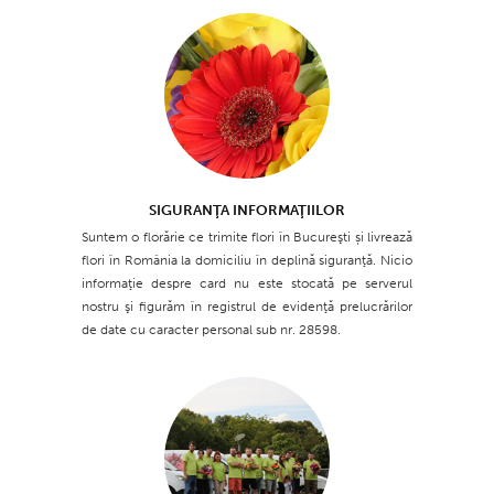
SIGURANŢA INFORMAŢIILOR
Suntem o florărie ce trimite flori în Bucureşti și livrează
flori în România la domiciliu în deplină siguranţă. Nicio
informaţie despre card nu este stocată pe serverul
nostru şi figurăm în registrul de evidenţă prelucrărilor
de date cu caracter personal sub nr. 28598.