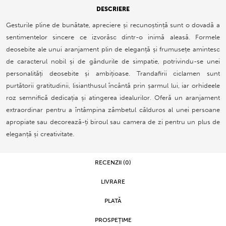
DESCRIERE
Gesturile pline de bunătate, apreciere și recunoștință sunt o dovadă a
sentimentelor sincere ce izvorăsc dintr-o inimă aleasă. Formele
deosebite ale unui aranjament plin de eleganță și frumusețe amintesc
de caracterul nobil și de gândurile de simpatie, potrivindu-se unei
personalități deosebite și ambițioase. Trandafirii ciclamen sunt
purtătorii gratitudinii, lisianthusul încântă prin șarmul lui, iar orhideele
roz semnifică dedicația și atingerea idealurilor. Oferă un aranjament
extraordinar pentru a întâmpina zâmbetul călduros al unei persoane
apropiate sau decorează-ți biroul sau camera de zi pentru un plus de
eleganță și creativitate.
RECENZII (0)
LIVRARE
PLATĂ
PROSPEȚIME