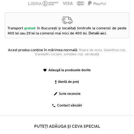
Transport
în București și localitați limitrofe la comenzi de peste
gratuit
400 lei sau 29 lei la comenzi mai mici de 400 lei.
Detalii aici
.
Acest produs conține în mărimea normală:
floare de orez, lisianthus roz,
trandafiri ciclam, orhidee roz, verdeață
Adaugă la produsele dorite
Alertă de preț
Scrie recenzie
Contact vânzări
PUTEŢI ADĂUGA ŞI CEVA SPECIAL