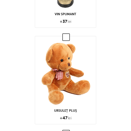
VIN SPUMANT
+
37
lei
URSULEȚ PLUȘ
+
47
lei