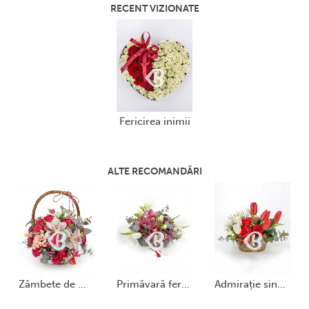
RECENT VIZIONATE
fericirea inimii
ALTE RECOMANDĂRI
zâmbete de martie
primăvară fermecătoare
admirație sinceră