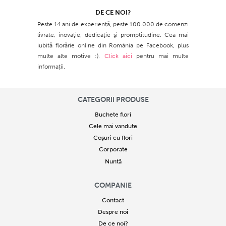
DE CE NOI?
Peste 14 ani de experienţă, peste 100.000 de comenzi
livrate, inovaţie, dedicaţie şi promptitudine. Cea mai
iubită florărie online din România pe Facebook, plus
multe alte motive :).
Click aici
pentru mai multe
informații.
CATEGORII PRODUSE
Buchete flori
Cele mai vandute
Coșuri cu flori
Corporate
Nuntă
COMPANIE
Contact
Despre noi
De ce noi?