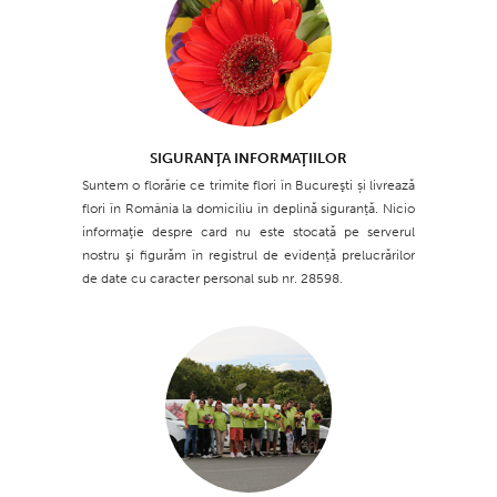
SIGURANŢA INFORMAŢIILOR
Suntem o florărie ce trimite flori în Bucureşti și livrează
flori în România la domiciliu în deplină siguranţă. Nicio
informaţie despre card nu este stocată pe serverul
nostru şi figurăm în registrul de evidenţă prelucrărilor
de date cu caracter personal sub nr. 28598.