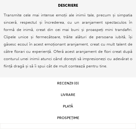
DESCRIERE
Transmite cele mai intense emoții ale inimii tale, precum și simpatia
sinceră, respectul și încrederea, cu un aranjament spectaculos în
formă de inimă, creat din cei mai buni și proaspeți mini trandafiri.
Clipele unice și fermecătoare, trăite alături de persoana iubită, își
găsesc ecoul în acest emoționant aranjament, creat cu mult talent de
către florari cu experiență. Oferă acest aranjament de flori creat după
conturul unei inimii atunci când dorești să impresionezi cu adevărat o
ființă dragă și să îi spui cât de mult contează pentru tine.
RECENZII (0)
LIVRARE
PLATĂ
PROSPEȚIME