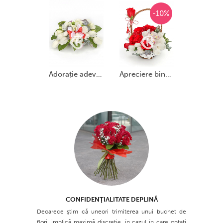
-10%
adorație adevărată
apreciere binevenită
CONFIDENŢIALITATE DEPLINĂ
Deoarece ştim că uneori trimiterea unui buchet de
flori, implică maximă discreţie, în cazul în care optaţi