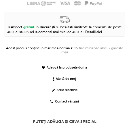
Transport
în București și localitați limitrofe la comenzi de peste
gratuit
400 lei sau 29 lei la comenzi mai mici de 400 lei.
Detalii aici
.
Acest produs conține în mărimea normală:
15 fire miniroze albe, 7 garoafe
roșii
Adaugă la produsele dorite
Alertă de preț
Scrie recenzie
Contact vânzări
PUTEŢI ADĂUGA ŞI CEVA SPECIAL