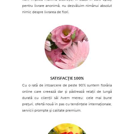
pentru livrare anonimă, nu dezvăluim nimănui absolut
nimic despre livrarea de flori.
SATISFACŢIE 100%
Cu o rată de întoarcere de peste 90% suntem florăria
online care creează dar şi păstrează relaţii de lungă
durată cu clienţii săi Avem mereu: cele mai bune
preţuri, ofertă nouă în pas cu tendinţele internaţionale,
servicii prompte şi calitate premium.