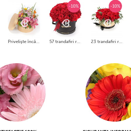
-10%
-10%
privelişte încântătoare
57 trandafiri roșii în cutie
23 trandafiri roșii în cutie