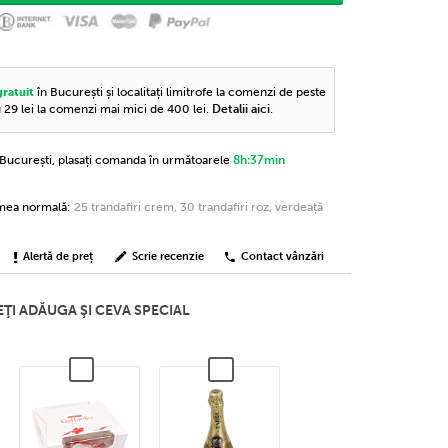
în București și localitați limitrofe la comenzi de peste
gratuit
u 29 lei la comenzi mai mici de 400 lei.
Detalii aici
.
n București, plasați comanda în următoarele
8h:37min
imea normală:
25 trandafiri crem, 30 trandafiri roz, verdeață
Alertă de preț
Scrie recenzie
Contact vânzări
ŢI ADĂUGA ŞI CEVA SPECIAL