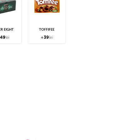
ER EIGHT
TOFFIFEE
49
lei
+
39
lei