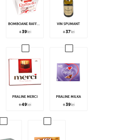
BOMBOANE RAFFAELLO
VIN SPUMANT
+
39
lei
+
37
lei
PRALINE MERCI
PRALINE MILKA
+
49
lei
+
39
lei