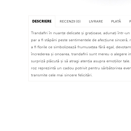
DESCRIERE
RECENZII (0)
LIVRARE
PLATĂ
Trandafiri în nuanțe delicate și grațioase, adunați într-
par a fi stăpâni peste sentimentele de afecțiune sinceră, 
a fi florile ce simbolizează frumusețea fără egal, devotame
încrederea și onoarea, trandafirii sunt mereu o alegere in
surpriză plăcută și să atragi atenția asupra emoțiilor tal
roz reprezintă un cadou potrivit pentru sărbătorirea eve
transmite cele mai sincere felicitări.
plată cu card bancar (nu contează în ce țară sau
face la cursul BNR din momentul tranzacției)
în București și localitățile limitrofe asigurăm livr
plată prin procesatorul
PayPal
speciale, florile sunt păstrate până la livrare în gă
plată prin transfer bancar (ordin de plată - siste
controlată, accesoriile sunt predate destinatarului 
Puteți menționa în câmpul de observații intervalu