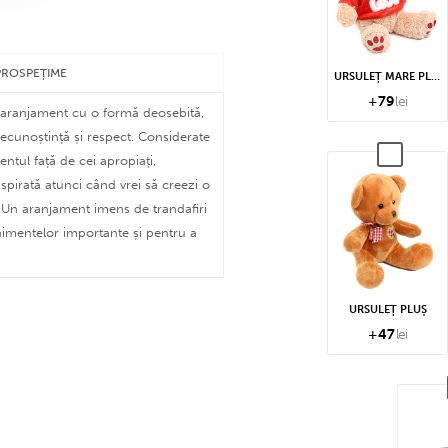
PROSPEȚIME
URSULEȚ MARE PLUȘ
+
79
lei
un aranjament cu o formă deosebită,
recunoștință și respect. Considerate
ntul față de cei apropiați,
spirată atunci când vrei să creezi o
e. Un aranjament imens de trandafiri
nimentelor importante și pentru a
URSULEȚ PLUȘ
 monedă sunt emise, conversia se
+
47
lei
area cu flota noastră de autoutilitare
leți speciale cu apă și la temperatură
mul generază o factură proformă).
în pungi speciale din hârtie.
l orar la care se dorește livrarea,