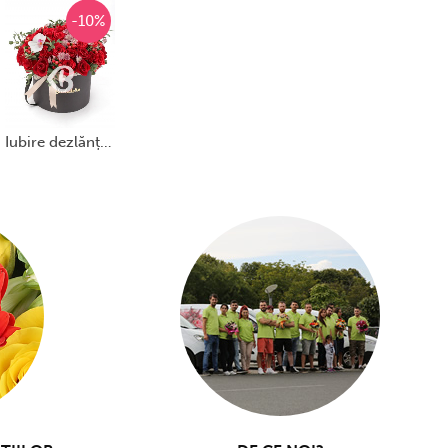
-10%
iubire dezlănțuită