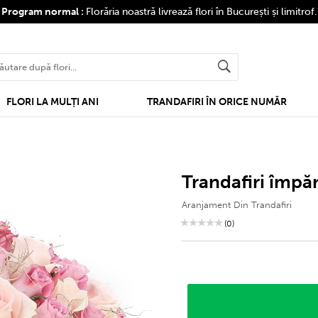
❤
Program normal :
Florăria noastră livrează flori în București și limitrof
FLORI LA MULȚI ANI
TRANDAFIRI ÎN ORICE NUMĂR
trandafiri împă
Aranjament Din Trandafiri
(0)