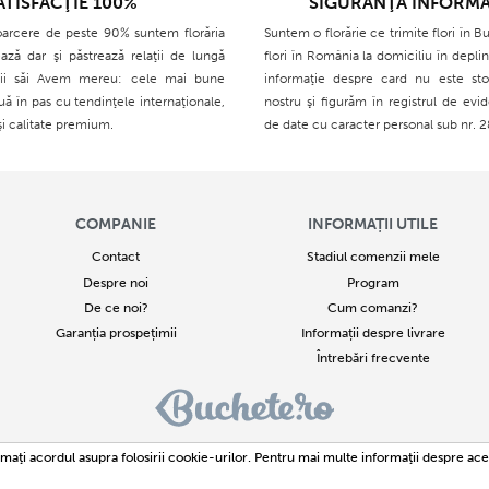
ATISFACŢIE 100%
SIGURANŢA INFORMA
oarcere de peste 90% suntem florăria
Suntem o florărie ce trimite flori în Bu
ază dar şi păstrează relaţii de lungă
flori în România la domiciliu în deplin
ţii săi Avem mereu: cele mai bune
informaţie despre card nu este sto
ouă în pas cu tendinţele internaţionale,
nostru şi figurăm în registrul de evid
şi calitate premium.
de date cu caracter personal sub nr. 
COMPANIE
INFORMAȚII UTILE
Contact
Stadiul comenzii mele
Despre noi
Program
De ce noi?
Cum comanzi?
Garanția prospețimii
Informații despre livrare
Întrebări frecvente
 - 2026
Buchete.ro
este un proiect al SC Avante Consultin Team SRL Identificare fiscală : RO
174
maţi acordul asupra folosirii cookie-urilor. Pentru mai multe informaţii despre ace
Toate drepturile rezervate. Buchete.ro este Marcă Înregistrată
ală sau integrală a textelor sau imaginilor este strict interzisă. Încălcarea acestor drepturi reprezi