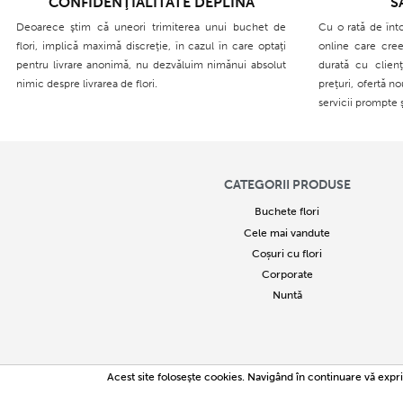
CONFIDENŢIALITATE DEPLINĂ
S
Deoarece ştim că uneori trimiterea unui buchet de
Cu o rată de înt
flori, implică maximă discreţie, în cazul în care optaţi
online care cree
pentru livrare anonimă, nu dezvăluim nimănui absolut
durată cu clien
nimic despre livrarea de flori.
preţuri, ofertă n
servicii prompte 
CATEGORII PRODUSE
Buchete flori
Cele mai vandute
Coșuri cu flori
Corporate
Nuntă
2005
Acest site foloseşte cookies. Navigând în continuare vă expri
Copierea parți