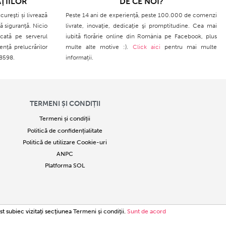
ŢIILOR
DE CE NOI?
cureşti și livrează
Peste 14 ani de experienţă, peste 100.000 de comenzi
ă siguranţă. Nicio
livrate, inovaţie, dedicaţie şi promptitudine. Cea mai
cată pe serverul
iubită florărie online din România pe Facebook, plus
enţă prelucrărilor
multe alte motive :).
Click aici
pentru mai multe
28598.
informații.
TERMENI ȘI CONDIȚII
Termeni și condiții
Politică de confidențialitate
Politică de utilizare Cookie-uri
ANPC
Platforma SOL
34780
st subiec vizitaţi secţiunea
Termeni şi condiţii
.
Sunt de acord
ntă infracțiune