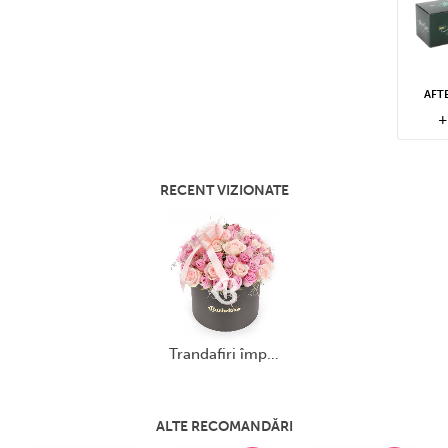
! Prioritar în prima parte a zilei vor
tituții, așadar recomandă specificarea
riți livrare în prima parte a zilei.
AFT
iul special și gratuit de notificare
+
nute după ce livrare este efectuată
ptămânii respectând
orarul de livrare
RECENT VIZIONATE
onfirmare în prealabil din partea
să vom încerca apelarea telefonică.
 la ușă.
 de telefon valid al destinatarului
livrare anonimă, echipa noastră știe
az în parte. Așadar insistăm asupra
trandafiri împărăteşti
sulta accesând secțiunile
Informatii
ALTE RECOMANDĂRI