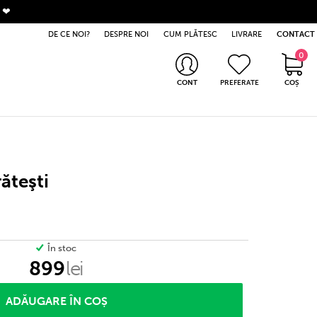
. ❤
DE CE NOI?
DESPRE NOI
CUM PLĂTESC
LIVRARE
CONTACT
0
0 produse
CONT
PREFERATE
COȘ
Intră în cont
Nu ai cont? Apasă aici
răteşti
În stoc
899
lei