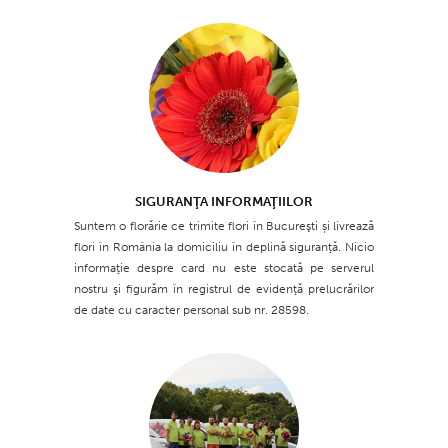
SIGURANŢA INFORMAŢIILOR
Suntem o florărie ce trimite flori în Bucureşti și livrează
flori în România la domiciliu în deplină siguranţă. Nicio
informaţie despre card nu este stocată pe serverul
nostru şi figurăm în registrul de evidenţă prelucrărilor
de date cu caracter personal sub nr. 28598.