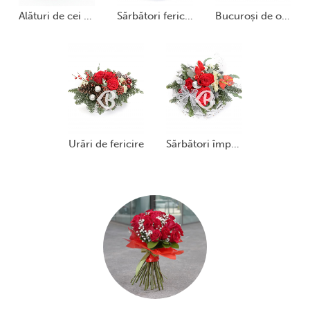
alături de cei dragi
sărbători fericite
bucuroși de oaspeți
urări de fericire
sărbători împreună