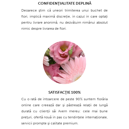
CONFIDENŢIALITATE DEPLINĂ
Deoarece ştim că uneori trimiterea unui buchet de
flori, implică maximă discreţie, în cazul în care optaţi
pentru livrare anonimă, nu dezvăluim nimănui absolut
nimic despre livrarea de flori.
SATISFACŢIE 100%
Cu o rată de întoarcere de peste 90% suntem florăria
online care creează dar şi păstrează relaţii de lungă
durată cu clienţii săi Avem mereu: cele mai bune
preţuri, ofertă nouă în pas cu tendinţele internaţionale,
servicii prompte şi calitate premium.