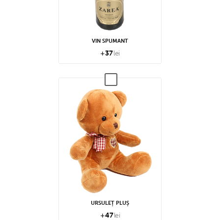
VIN SPUMANT
+
37
lei
URSULEȚ PLUȘ
+
47
lei