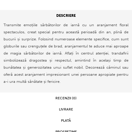
DESCRIERE
Transmite emoțiile sărbătorilor de iarnă cu un aranjament floral
spectaculos, creat special pentru această perioadă din an, plină de
bucurii și surprize. Folosind numeroase elemente specifice, cum sunt
globurile sau crenguțele de brad, aranjamentul te aduce mai aproape
de magia sărbătorilor de iarnă. Aflați în centrul atenției, trandafirii
simbolizează dragostea și respectul, amintind în același timp de
bunătatea și generozitatea unui suflet nobil. Decorează căminul sau
oferă acest aranjament impresionant unei persoane apropiate pentru
a-i ura multă sănătate și fericire.
RECENZII (0)
LIVRARE
PLATĂ
PROSPEȚIME