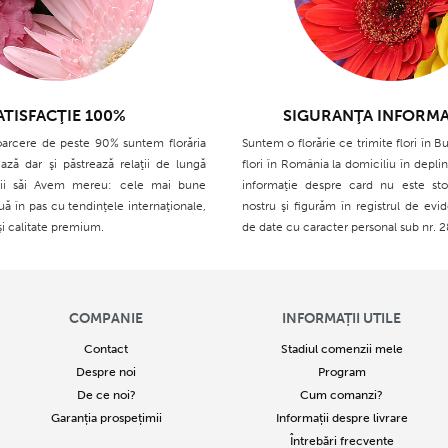
ATISFACŢIE 100%
SIGURANŢA INFORMA
oarcere de peste 90% suntem florăria
Suntem o florărie ce trimite flori în Bu
ază dar şi păstrează relaţii de lungă
flori în România la domiciliu în deplin
ţii săi Avem mereu: cele mai bune
informaţie despre card nu este sto
ouă în pas cu tendinţele internaţionale,
nostru şi figurăm în registrul de evid
şi calitate premium.
de date cu caracter personal sub nr. 
COMPANIE
INFORMAȚII UTILE
Contact
Stadiul comenzii mele
Despre noi
Program
De ce noi?
Cum comanzi?
Garanția prospețimii
Informații despre livrare
Întrebări frecvente