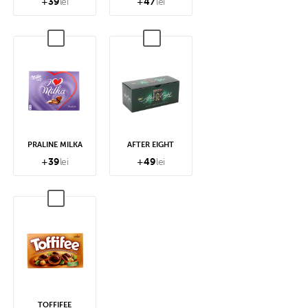
+
39
lei
+
47
lei
PRALINE MILKA
AFTER EIGHT
+
39
lei
+
49
lei
TOFFIFEE