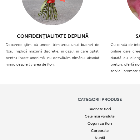
CONFIDENŢIALITATE DEPLINĂ
S
Deoarece ştim că uneori trimiterea unui buchet de
Cu o rată de înt
flori, implică maximă discreţie, în cazul în care optaţi
online care cree
pentru livrare anonimă, nu dezvăluim nimănui absolut
durată cu clien
nimic despre livrarea de flori.
preţuri, ofertă n
servicii prompte 
CATEGORII PRODUSE
Buchete flori
Cele mai vandute
Coșuri cu flori
Corporate
Nuntă