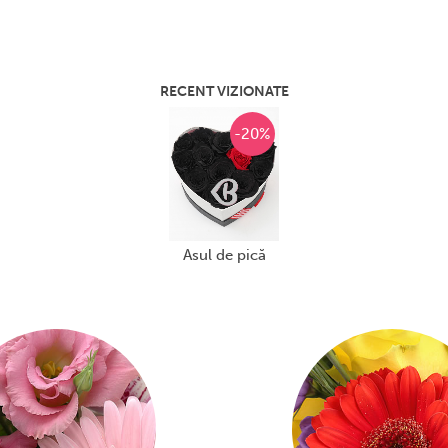
iul special și gratuit de notificare
nute după ce livrare este efectuată
RECENT VIZIONATE
ptămânii respectând
orarul de livrare
-20%
onfirmare în prealabil din partea
să vom încerca apelarea telefonică.
 la ușă.
 de telefon valid al destinatarului
livrare anonimă, echipa noastră știe
asul de pică
az în parte. Așadar insistăm asupra
sulta accesând secțiunile
Informatii