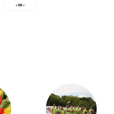
+
39
lei