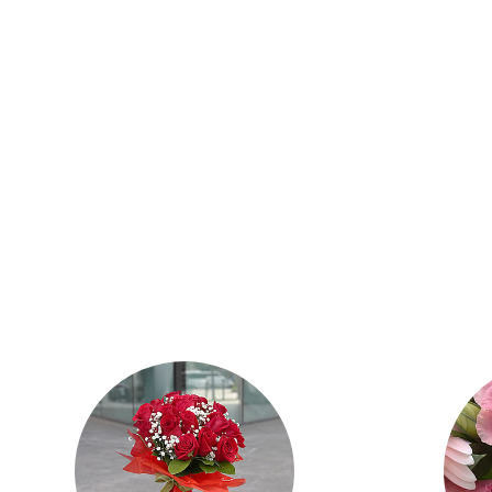
Pentru București și zonele limitrofe oferim servic
instant: cumpărătorul primește email în câteva mi
și destinatarul primește florile.
în București livrările se fac pe tot parcursul să
Putem livra și în afara acestui program cu o c
noastră. Dacă destinatarul nu este găsit la adre
Dacă aceasta nu este posibilă vom lăsa o notificare
insistăm asupra necesității de a furniza un număr
atunci când plasați comanda, chiar dacă doriți o 
cum să administreze cu profesionalism fiecare c
acestui detaliu.
mai multe despre Livrare si Garanții puteți con
despre Livrare
si
Termeni și Condiții
.