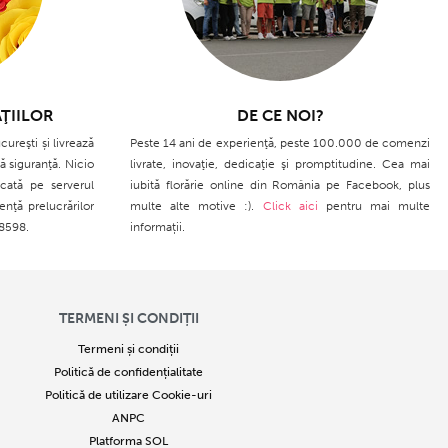
ŢIILOR
DE CE NOI?
cureşti și livrează
Peste 14 ani de experienţă, peste 100.000 de comenzi
ă siguranţă. Nicio
livrate, inovaţie, dedicaţie şi promptitudine. Cea mai
cată pe serverul
iubită florărie online din România pe Facebook, plus
enţă prelucrărilor
multe alte motive :).
Click aici
pentru mai multe
28598.
informații.
TERMENI ȘI CONDIȚII
Termeni și condiții
Politică de confidențialitate
Politică de utilizare Cookie-uri
ANPC
Platforma SOL