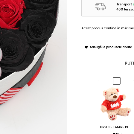
Transport
400 lei sa
Acest produs conține în mărim
Adaugă la produsele dorite
PUTE
URSULEȚ MARE PLUȘ