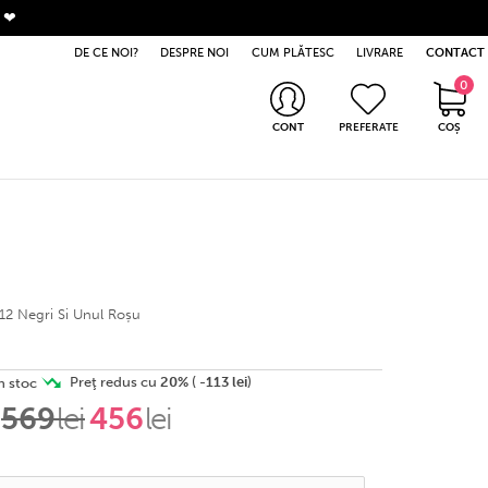
. ❤
DE CE NOI?
DESPRE NOI
CUM PLĂTESC
LIVRARE
CONTACT
0
0 produse
CONT
PREFERATE
COȘ
Intră în cont
Nu ai cont? Apasă aici
 12 Negri Si Unul Roșu
n stoc
Preţ redus cu
20%
(
-
113 lei
)
569
lei
456
lei