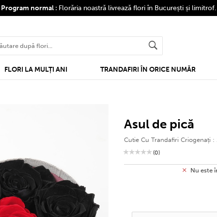
❤
Program normal :
Florăria noastră livrează flori în București și limitrof
FLORI LA MULȚI ANI
TRANDAFIRI ÎN ORICE NUMĂR
asul de pică
Cutie Cu Trandafiri Criogenați :
(0)
Nu este î