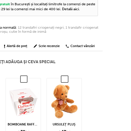
în București și localitați limitrofe la comenzi de peste
gratuit
u 29 lei la comenzi mai mici de 400 lei.
Detalii aici
.
ea normală:
12 trandafiri criogenați negri, 1 trandafir criogenat
roșu, cutie în formă de inimă
Alertă de preț
Scrie recenzie
Contact vânzări
ŢI ADĂUGA ŞI CEVA SPECIAL
BOMBOANE RAFFAELLO
URSULEȚ PLUȘ