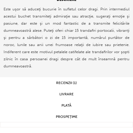
Este uşor să aduceţi bucurie în sufletul celor dragi. Prin intermediul
acestui buchet transmiteţi admiraţie sau atracţie, sugeraţi emoţie şi
pasiune, dar este şi un mod fantastic de a transmite felicitările
dumneavoastră alese. Puteţi oferi chiar 15 trandafiri portocalii, vibranţi
şi pentru a sărbători o zi de 15 importantă, numărul purtător de
noroc, lunile sau anii unei frumoase relaţii de iubire sau prietenie.
Indiferent care este motivul petalele catifelate ale trandafirilor vor şopti
zilnic în casa persoanei dragi despre cât de mult înseamnă pentru
dumneavoastră.
RECENZII (1)
LIVRARE
PLATĂ
PROSPEȚIME