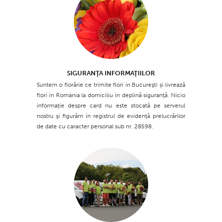
SIGURANŢA INFORMAŢIILOR
Suntem o florărie ce trimite flori în Bucureşti și livrează
flori în România la domiciliu în deplină siguranţă. Nicio
informaţie despre card nu este stocată pe serverul
nostru şi figurăm în registrul de evidenţă prelucrărilor
de date cu caracter personal sub nr. 28598.