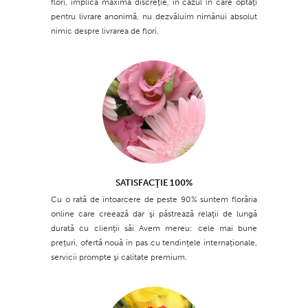
flori, implică maximă discreţie, în cazul în care optaţi
pentru livrare anonimă, nu dezvăluim nimănui absolut
nimic despre livrarea de flori.
SATISFACŢIE 100%
Cu o rată de întoarcere de peste 90% suntem florăria
online care creează dar şi păstrează relaţii de lungă
durată cu clienţii săi Avem mereu: cele mai bune
preţuri, ofertă nouă în pas cu tendinţele internaţionale,
servicii prompte şi calitate premium.