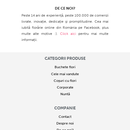
DE CE NOI?
Peste 14 ani de experienţă, peste 100.000 de comenzi
livrate, inovaţie, dedicaţie şi promptitudine. Cea mai
iubită florărie online din România pe Facebook, plus
multe alte motive :).
Click aici
pentru mai multe
informații.
CATEGORII PRODUSE
Buchete flori
Cele mai vandute
Coșuri cu flori
Corporate
Nuntă
COMPANIE
Contact
Despre noi