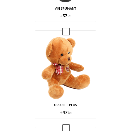
VIN SPUMANT
+
37
lei
URSULEȚ PLUȘ
+
47
lei