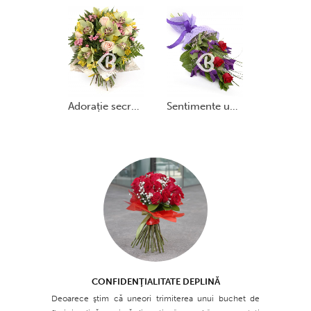
adorație secretă
sentimente unite
CONFIDENŢIALITATE DEPLINĂ
Deoarece ştim că uneori trimiterea unui buchet de