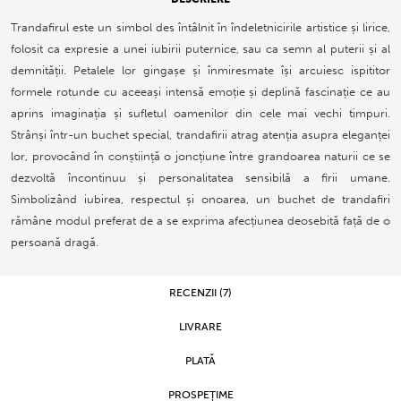
Trandafirul este un simbol des întâlnit în îndeletnicirile artistice și lirice,
folosit ca expresie a unei iubirii puternice, sau ca semn al puterii și al
demnității. Petalele lor gingașe și înmiresmate își arcuiesc ispititor
formele rotunde cu aceeași intensă emoție și deplină fascinație ce au
aprins imaginația și sufletul oamenilor din cele mai vechi timpuri.
Strânși într-un buchet special, trandafirii atrag atenția asupra eleganței
lor, provocând în conștiință o joncțiune între grandoarea naturii ce se
dezvoltă încontinuu și personalitatea sensibilă a firii umane.
Simbolizând iubirea, respectul și onoarea, un buchet de trandafiri
rămâne modul preferat de a se exprima afecțiunea deosebită față de o
persoană dragă.
RECENZII (7)
LIVRARE
PLATĂ
PROSPEȚIME