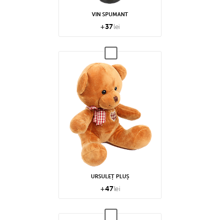
VIN SPUMANT
+
37
lei
URSULEȚ PLUȘ
+
47
lei