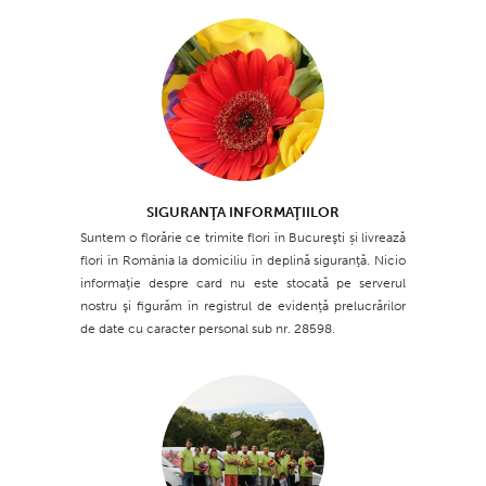
SIGURANŢA INFORMAŢIILOR
Suntem o florărie ce trimite flori în Bucureşti și livrează
flori în România la domiciliu în deplină siguranţă. Nicio
informaţie despre card nu este stocată pe serverul
nostru şi figurăm în registrul de evidenţă prelucrărilor
de date cu caracter personal sub nr. 28598.