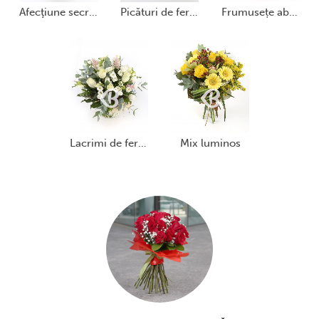
afecţiune secretă
picături de fericire
frumusețe absolută
lacrimi de fericire
mix luminos