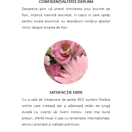
CONFIDENŢIALITATE DEPLINĂ
Deoarece ştim că uneori trimiterea unui buchet de
flori, implică maximă discreţie, în cazul în care optaţi
pentru livrare anonimă, nu dezvăluim nimănui absolut
nimic despre livrarea de flori.
SATISFACŢIE 100%
Cu o rată de întoarcere de peste 90% suntem florăria
online care creează dar şi păstrează relaţii de lungă
durată cu clienţii săi Avem mereu: cele mai bune
preţuri, ofertă nouă în pas cu tendinţele internaţionale,
servicii prompte şi calitate premium.