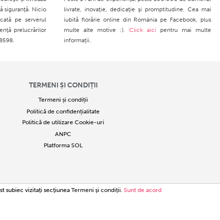
ă siguranţă. Nicio
livrate, inovaţie, dedicaţie şi promptitudine. Cea mai
cată pe serverul
iubită florărie online din România pe Facebook, plus
enţă prelucrărilor
multe alte motive :).
Click aici
pentru mai multe
28598.
informații.
TERMENI ȘI CONDIȚII
Termeni și condiții
Politică de confidențialitate
Politică de utilizare Cookie-uri
ANPC
Platforma SOL
34780
st subiec vizitaţi secţiunea
Termeni şi condiţii
.
Sunt de acord
ntă infracțiune