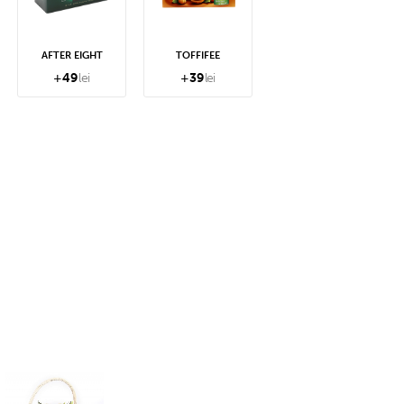
AFTER EIGHT
TOFFIFEE
+
49
lei
+
39
lei