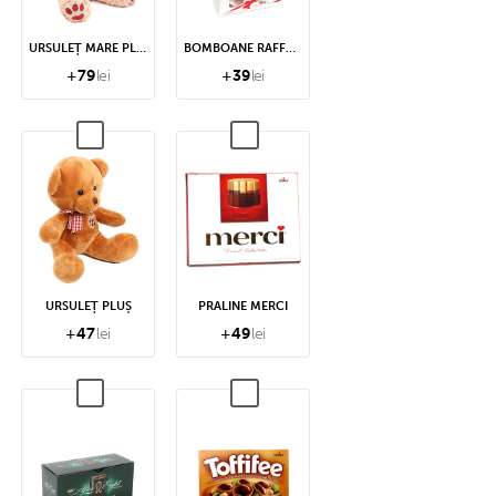
URSULEȚ MARE PLUȘ
BOMBOANE RAFFAELLO
+
79
lei
+
39
lei
URSULEȚ PLUȘ
PRALINE MERCI
+
47
lei
+
49
lei