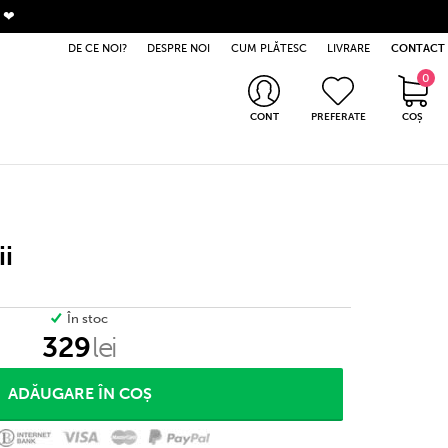
. ❤
DE CE NOI?
DESPRE NOI
CUM PLĂTESC
LIVRARE
CONTACT
0
0 produse
CONT
PREFERATE
COȘ
Intră în cont
Nu ai cont? Apasă aici
ii
În stoc
329
lei