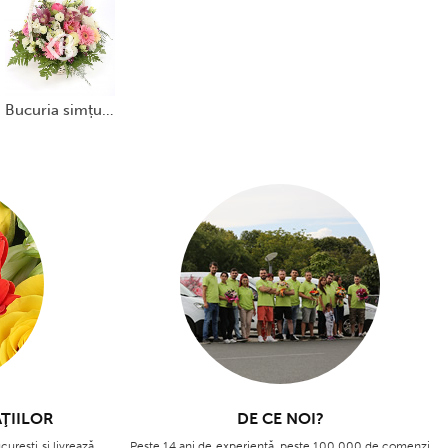
bucuria simțurilor
ŢIILOR
DE CE NOI?
cureşti și livrează
Peste 14 ani de experienţă, peste 100.000 de comenzi