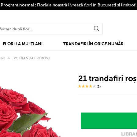
❤
Program normal :
Florăria noastră livrează flori în București și limitrof
FLORI LA MULȚI ANI
TRANDAFIRI ÎN ORICE NUMĂR
IRI
>
21 TRANDAFIRI ROȘII
21 trandafiri roș
(2)