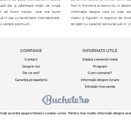
ază dar şi păstrează relaţii de lungă
flori în România la domiciliu în deplin
ţii săi Avem mereu: cele mai bune
informaţie despre card nu este sto
ouă în pas cu tendinţele internaţionale,
nostru şi figurăm în registrul de evid
şi calitate premium.
de date cu caracter personal sub nr. 
COMPANIE
INFORMAȚII UTILE
Contact
Stadiul comenzii mele
Despre noi
Program
De ce noi?
Cum comanzi?
Garanția prospețimii
Informații despre livrare
Întrebări frecvente
 - 2026
Buchete.ro
este un proiect al SC Avante Consultin Team SRL Identificare fiscală : RO
174
maţi acordul asupra folosirii cookie-urilor. Pentru mai multe informaţii despre ace
Toate drepturile rezervate. Buchete.ro este Marcă Înregistrată
ală sau integrală a textelor sau imaginilor este strict interzisă. Încălcarea acestor drepturi reprezi
Buchete.ro este marca inregistrata cu numarul M 2015 07200.