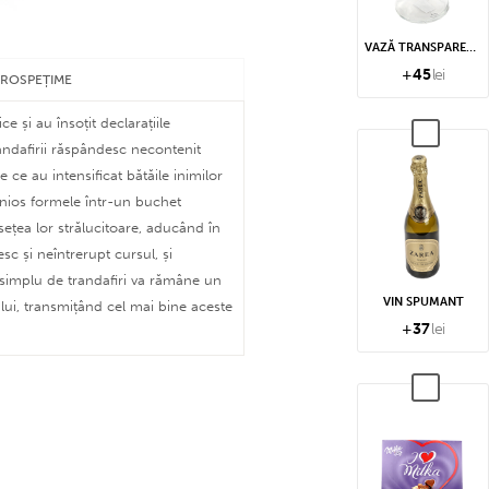
VAZĂ TRANSPARENTĂ
+
45
lei
PROSPEȚIME
ice și au însoțit declarațiile
randafirii răspândesc necontenit
 ce au intensificat bătăile inimilor
nios formele într-un buchet
sețea lor strălucitoare, aducând în
sc și neîntrerupt cursul, și
 simplu de trandafiri va rămâne un
VIN SPUMANT
ului, transmițând cel mai bine aceste
+
37
lei
 monedă sunt emise, conversia se
area cu flota noastră de autoutilitare
leți speciale cu apă și la temperatură
mul generază o factură proformă).