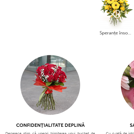
mai multe despre Livrare si Garanții puteți con
despre Livrare
si
Termeni și Condiții
.
speranțe însorite
CONFIDENŢIALITATE DEPLINĂ
S
Deoarece ştim că uneori trimiterea unui buchet de
Cu o rată de înt