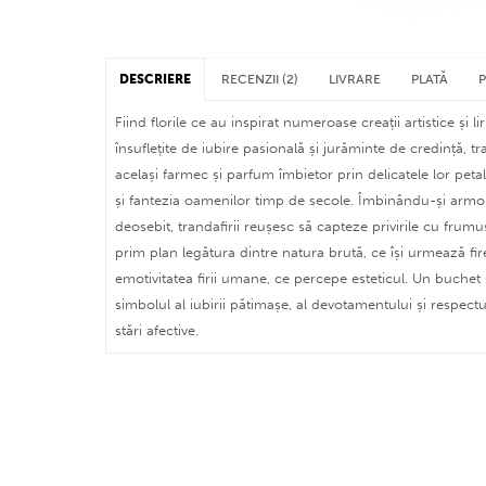
DESCRIERE
RECENZII (2)
LIVRARE
PLATĂ
Fiind florile ce au inspirat numeroase creații artistice și lir
însuflețite de iubire pasională și jurăminte de credință, t
același farmec și parfum îmbietor prin delicatele lor petale
și fantezia oamenilor timp de secole. Îmbinându-și armo
deosebit, trandafirii reușesc să capteze privirile cu frumu
prim plan legătura dintre natura brută, ce își urmează fire
emotivitatea firii umane, ce percepe esteticul. Un buchet
simbolul al iubirii pătimașe, al devotamentului și respect
stări afective.
plată cu card bancar (nu contează în ce țară sau
face la cursul BNR din momentul tranzacției)
în București și localitățile limitrofe asigurăm livr
plată prin procesatorul
PayPal
speciale, florile sunt păstrate până la livrare în gă
DE LA:
plată prin transfer bancar (ordin de plată - siste