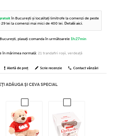
în București și localitați limitrofe la comenzi de peste
gratuit
u 29 lei la comenzi mai mici de 400 lei.
Detalii aici
.
n București, plasați comanda în următoarele
1h:27min
ne în mărimea normală:
21 trandafiri roșii, verdeață
Alertă de preț
Scrie recenzie
Contact vânzări
ŢI ADĂUGA ŞI CEVA SPECIAL