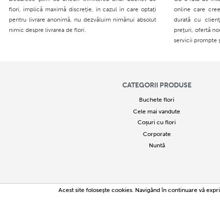
flori, implică maximă discreţie, în cazul în care optaţi
online care cree
pentru livrare anonimă, nu dezvăluim nimănui absolut
durată cu clien
nimic despre livrarea de flori.
preţuri, ofertă n
servicii prompte 
CATEGORII PRODUSE
Buchete flori
Cele mai vandute
Coșuri cu flori
Corporate
Nuntă
2005
Acest site foloseşte cookies. Navigând în continuare vă expri
Copierea parți