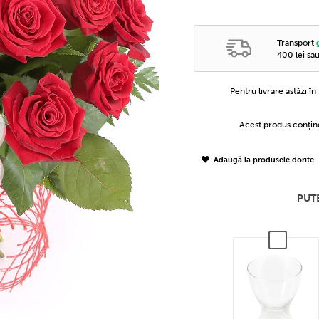
Transport
400 lei sa
Pentru livrare astăzi î
Acest produs conți
Adaugă la produsele dorite
PUTE