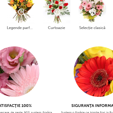
sulta accesând secțiunile
Informatii
legende parfumate
curtoazie
selecție clasică
ATISFACŢIE 100%
SIGURANŢA INFORMA
oarcere de peste 90% suntem florăria
Suntem o florărie ce trimite flori în Bu