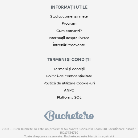
INFORMAȚII UTILE
Stadiul comenzii mele
Program
Cum comanzi?
Informații despre livrare
Întrebări frecvente
TERMENI ȘI CONDIȚII
Termeni și condiții
Politică de confidențialitate
Politică de utilizare Cookie-uri
ANPC
Platforma SOL
2005 - 2026
Buchete.ro
este un proiect al SC Avante Consultin Team SRL Identificare fiscală :
RO
17434780
Toate drepturile rezervate. Buchete.ro este Marcă Înregistrată