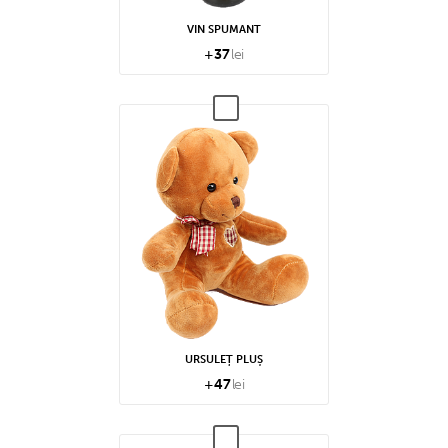
VIN SPUMANT
+
37
lei
URSULEȚ PLUȘ
+
47
lei