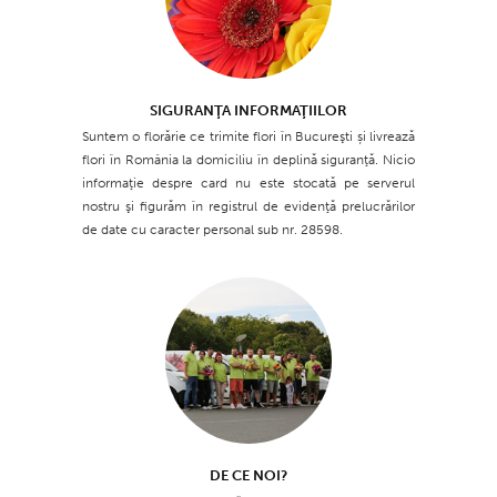
SIGURANŢA INFORMAŢIILOR
Suntem o florărie ce trimite flori în Bucureşti și livrează
flori în România la domiciliu în deplină siguranţă. Nicio
informaţie despre card nu este stocată pe serverul
nostru şi figurăm în registrul de evidenţă prelucrărilor
de date cu caracter personal sub nr. 28598.
DE CE NOI?