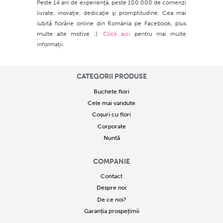
Peste 14 ani de experienţă, peste 100.000 de comenzi
livrate, inovaţie, dedicaţie şi promptitudine. Cea mai
iubită florărie online din România pe Facebook, plus
multe alte motive :).
Click aici
pentru mai multe
informații.
CATEGORII PRODUSE
Buchete flori
Cele mai vandute
Coșuri cu flori
Corporate
Nuntă
COMPANIE
Contact
Despre noi
De ce noi?
Garanția prospețimii