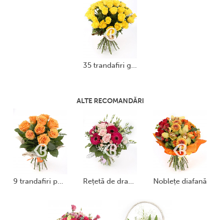
35 trandafiri galbeni
ALTE RECOMANDĂRI
9 trandafiri portocalii
rețetă de dragoste
noblețe diafană