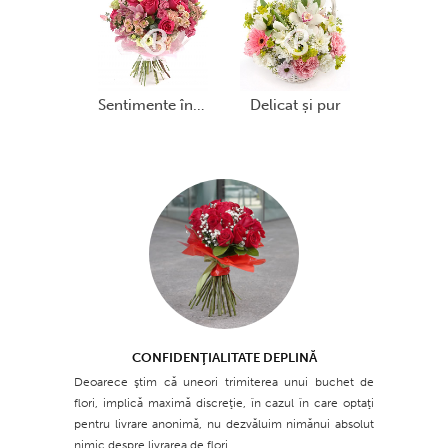
sentimente îndrăznețe
delicat și pur
CONFIDENŢIALITATE DEPLINĂ
Deoarece ştim că uneori trimiterea unui buchet de
flori, implică maximă discreţie, în cazul în care optaţi
pentru livrare anonimă, nu dezvăluim nimănui absolut
nimic despre livrarea de flori.