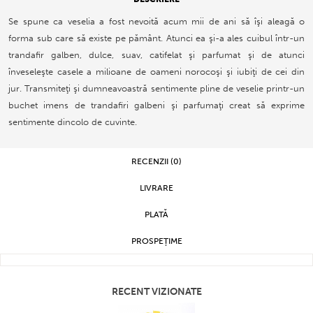
Se spune ca veselia a fost nevoită acum mii de ani să îşi aleagă o
forma sub care să existe pe pământ. Atunci ea şi-a ales cuibul într-un
trandafir galben, dulce, suav, catifelat şi parfumat şi de atunci
înveseleşte casele a milioane de oameni norocoşi şi iubiţi de cei din
jur. Transmiteţi şi dumneavoastră sentimente pline de veselie printr-un
buchet imens de trandafiri galbeni şi parfumaţi creat să exprime
sentimente dincolo de cuvinte.
RECENZII (0)
LIVRARE
PLATĂ
PROSPEȚIME
RECENT VIZIONATE