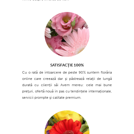
SATISFACŢIE 100%
Cu o rată de întoarcere de peste 90% suntem florăria
online care creează dar şi păstrează relaţii de lungă
durată cu clienţii săi Avem mereu: cele mai bune
preţuri, ofertă nouă în pas cu tendinţele internaţionale,
servicii prompte şi calitate premium.