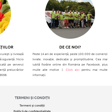
ŢIILOR
DE CE NOI?
cureşti și livrează
Peste 14 ani de experienţă, peste 100.000 de comenzi
ă siguranţă. Nicio
livrate, inovaţie, dedicaţie şi promptitudine. Cea mai
cată pe serverul
iubită florărie online din România pe Facebook, plus
enţă prelucrărilor
multe alte motive :).
Click aici
pentru mai multe
28598.
informații.
TERMENI ȘI CONDIȚII
Termeni și condiții
Politică de confidențialitate