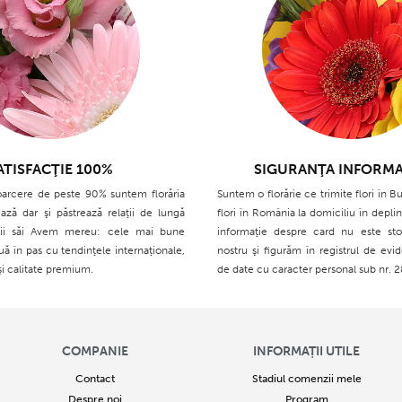
ATISFACŢIE 100%
SIGURANŢA INFORMA
oarcere de peste 90% suntem florăria
Suntem o florărie ce trimite flori în Bu
ază dar şi păstrează relaţii de lungă
flori în România la domiciliu în deplin
ţii săi Avem mereu: cele mai bune
informaţie despre card nu este sto
ouă în pas cu tendinţele internaţionale,
nostru şi figurăm în registrul de evid
şi calitate premium.
de date cu caracter personal sub nr. 
COMPANIE
INFORMAȚII UTILE
Contact
Stadiul comenzii mele
Despre noi
Program