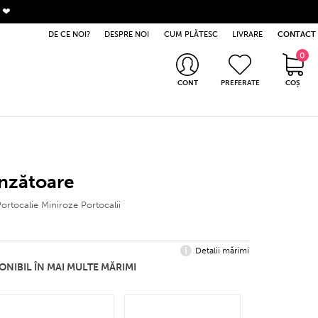
. ❤
DE CE NOI?
DESPRE NOI
CUM PLĂTESC
LIVRARE
CONTACT
0
0 produse
CONT
PREFERATE
COȘ
Intră în cont
Nu ai cont? Apasă aici
inzătoare
ortocalie Miniroze Portocalii
Detalii mărimi
ONIBIL ÎN MAI MULTE MĂRIMI