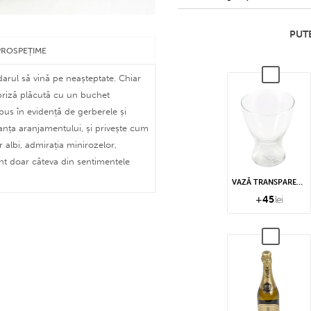
PUTE
PROSPEȚIME
arul să vină pe neașteptate. Chiar
rpriză plăcută cu un buchet
e pus în evidență de gerberele și
anța aranjamentului, și privește cum
r albi, admirația minirozelor,
nt doar câteva din sentimentele
VAZĂ TRANSPARENTĂ
+
45
lei
 monedă sunt emise, conversia se
area cu flota noastră de autoutilitare
leți speciale cu apă și la temperatură
mul generază o factură proformă).
în pungi speciale din hârtie.
l orar la care se dorește livrarea,