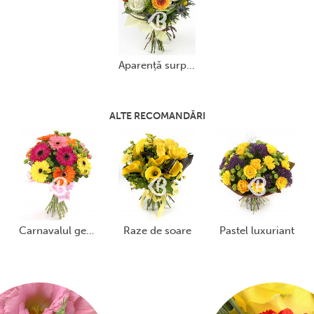
aparență surprinzătoare
ALTE RECOMANDĂRI
carnavalul gerberelor
raze de soare
pastel luxuriant