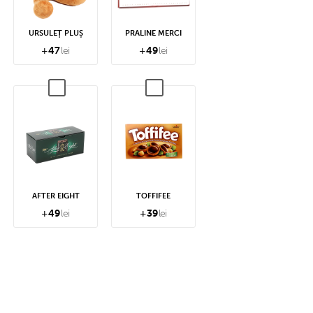
URSULEȚ PLUȘ
PRALINE MERCI
+
47
lei
+
49
lei
AFTER EIGHT
TOFFIFEE
+
49
lei
+
39
lei