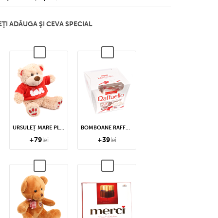
ŢI ADĂUGA ŞI CEVA SPECIAL
URSULEȚ MARE PLUȘ
BOMBOANE RAFFAELLO
+
79
lei
+
39
lei