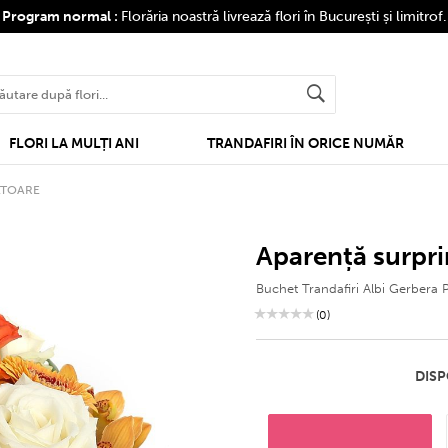
❤
Program normal :
Florăria noastră livrează flori în București și limitrof
FLORI LA MULȚI ANI
TRANDAFIRI ÎN ORICE NUMĂR
ĂTOARE
aparență surpr
Buchet Trandafiri Albi Gerbera P
(0)
DISP