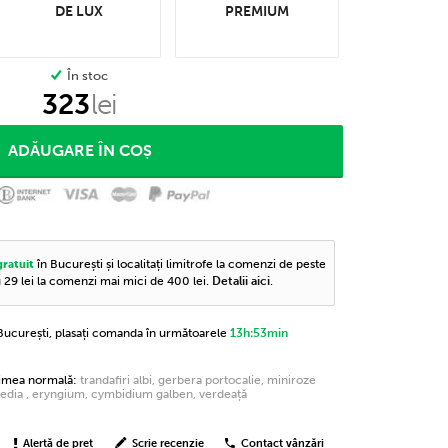
DE LUX
PREMIUM
În stoc
323
lei
în București și localitați limitrofe la comenzi de peste
gratuit
u 29 lei la comenzi mai mici de 400 lei.
Detalii aici
.
n București, plasați comanda în următoarele
13h:53min
rimea normală:
trandafiri albi, gerbera portocalie, miniroze
spedia , eryngium, cymbidium galben, verdeață
Alertă de preț
Scrie recenzie
Contact vânzări