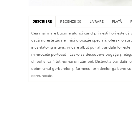
DESCRIERE
RECENZII (0)
LIVRARE
PLATĂ
Cea mai mare bucurie atunci când primești flori este că d
dacă nu este ziua ei, nici o ocazie specială, oferă-i o su
încântător și intens, în care albul pur al trandafirilor est
minirozele portocalii. Las-o să descopere bogăția și eleg
chipul ei va fi tot numai un zâmbet. Distincția trandafirilo
optimismul gerberelor și farmecul orhideelor galbene su
comunicate.
plată cu card bancar (nu contează în ce țară sau
face la cursul BNR din momentul tranzacției)
în București și localitățile limitrofe asigurăm livr
plată prin procesatorul
PayPal
speciale, florile sunt păstrate până la livrare în gă
plată prin transfer bancar (ordin de plată - siste
controlată, accesoriile sunt predate destinatarului 
Puteți menționa în câmpul de observații intervalu