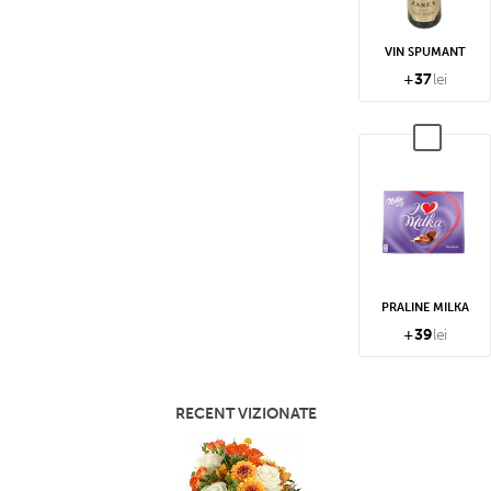
! Prioritar în prima parte a zilei vor
tituții, așadar recomandă specificarea
VIN SPUMANT
riți livrare în prima parte a zilei.
+
37
lei
iul special și gratuit de notificare
nute după ce livrare este efectuată
ptămânii respectând
orarul de livrare
onfirmare în prealabil din partea
să vom încerca apelarea telefonică.
 la ușă.
PRALINE MILKA
 de telefon valid al destinatarului
+
39
lei
livrare anonimă, echipa noastră știe
az în parte. Așadar insistăm asupra
RECENT VIZIONATE
sulta accesând secțiunile
Informatii