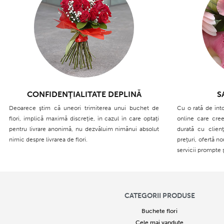
CONFIDENŢIALITATE DEPLINĂ
S
Deoarece ştim că uneori trimiterea unui buchet de
Cu o rată de înt
flori, implică maximă discreţie, în cazul în care optaţi
online care cree
pentru livrare anonimă, nu dezvăluim nimănui absolut
durată cu clien
nimic despre livrarea de flori.
preţuri, ofertă n
servicii prompte 
CATEGORII PRODUSE
Buchete flori
Cele mai vandute