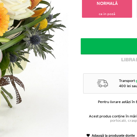
NORMALĂ
ca în poză
Transport
400 lei sa
Pentru livrare astăzi î
Acest produs conține în mă
portocalii, cra
Adaugă la produsele dorite