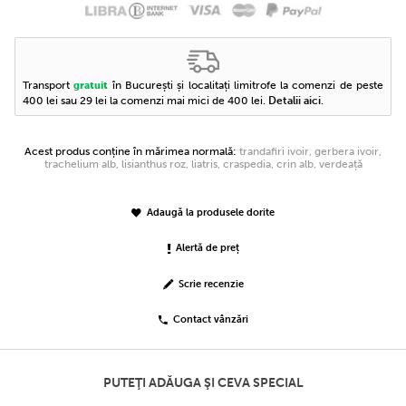
Transport
în București și localitați limitrofe la comenzi de peste
gratuit
400 lei sau 29 lei la comenzi mai mici de 400 lei.
Detalii aici
.
Acest produs conține în mărimea normală:
trandafiri ivoir, gerbera ivoir,
trachelium alb, lisianthus roz, liatris, craspedia, crin alb, verdeață
Adaugă la produsele dorite
Alertă de preț
Scrie recenzie
Contact vânzări
PUTEŢI ADĂUGA ŞI CEVA SPECIAL