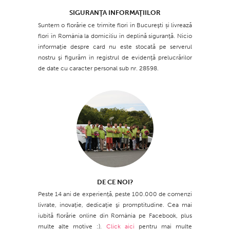
SIGURANŢA INFORMAŢIILOR
Suntem o florărie ce trimite flori în Bucureşti și livrează
flori în România la domiciliu în deplină siguranţă. Nicio
informaţie despre card nu este stocată pe serverul
nostru şi figurăm în registrul de evidenţă prelucrărilor
de date cu caracter personal sub nr. 28598.
DE CE NOI?
Peste 14 ani de experienţă, peste 100.000 de comenzi
livrate, inovaţie, dedicaţie şi promptitudine. Cea mai
iubită florărie online din România pe Facebook, plus
multe alte motive :).
Click aici
pentru mai multe