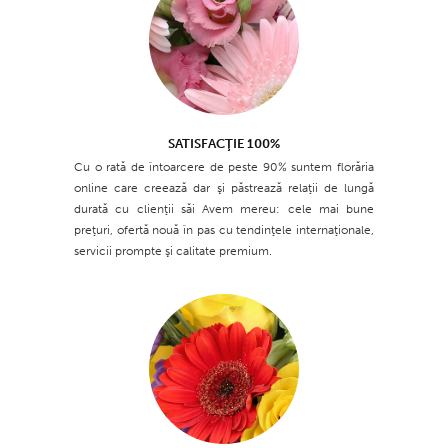
SATISFACŢIE 100%
Cu o rată de întoarcere de peste 90% suntem florăria
online care creează dar şi păstrează relaţii de lungă
durată cu clienţii săi Avem mereu: cele mai bune
preţuri, ofertă nouă în pas cu tendinţele internaţionale,
servicii prompte şi calitate premium.