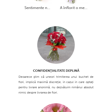
sentimente nobile
a înflorit o melodie
CONFIDENŢIALITATE DEPLINĂ
Deoarece ştim că uneori trimiterea unui buchet de
flori, implică maximă discreţie, în cazul în care optaţi
pentru livrare anonimă, nu dezvăluim nimănui absolut
nimic despre livrarea de flori.