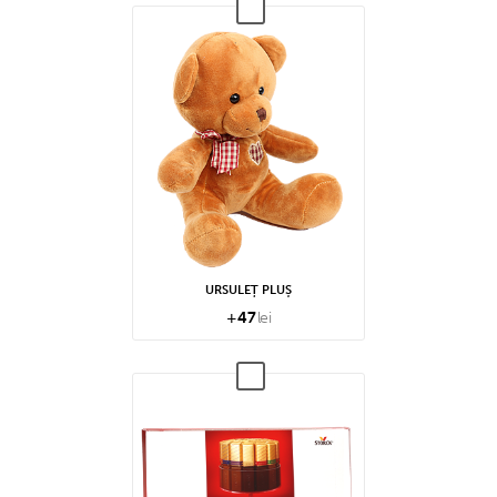
URSULEȚ PLUȘ
+
47
lei