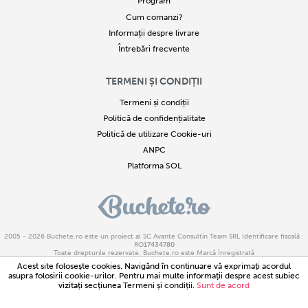
Program
Cum comanzi?
Informații despre livrare
Întrebări frecvente
TERMENI ȘI CONDIȚII
Termeni și condiții
Politică de confidențialitate
Politică de utilizare Cookie-uri
ANPC
Platforma SOL
2005 - 2026
Buchete.ro
este un proiect al SC Avante Consultin Team SRL Identificare fiscală :
RO
17434780
Toate drepturile rezervate. Buchete.ro este Marcă Înregistrată
Copierea parțială sau integrală a textelor sau imaginilor este strict interzisă. Încălcarea acestor
Acest site foloseşte cookies. Navigând în continuare vă exprimaţi acordul
drepturi reprezintă infracțiune
asupra folosirii cookie-urilor. Pentru mai multe informaţii despre acest subiec
Buchete.ro este marca inregistrata cu numarul M 2015 07200.
vizitaţi secţiunea
Termeni şi condiţii
.
Sunt de acord