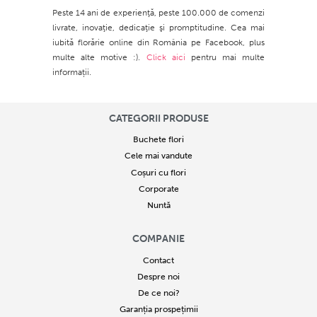
Peste 14 ani de experienţă, peste 100.000 de comenzi
livrate, inovaţie, dedicaţie şi promptitudine. Cea mai
iubită florărie online din România pe Facebook, plus
multe alte motive :).
Click aici
pentru mai multe
informații.
CATEGORII PRODUSE
Buchete flori
Cele mai vandute
Coșuri cu flori
Corporate
Nuntă
COMPANIE
Contact
Despre noi
De ce noi?
Garanția prospețimii