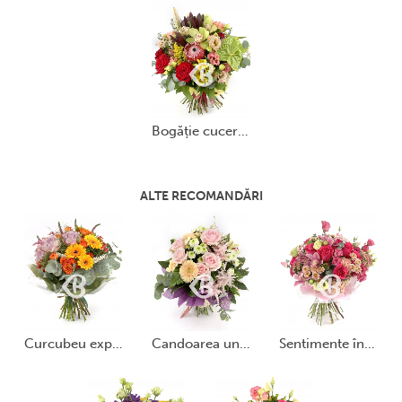
bogăție cuceritoare
ALTE RECOMANDĂRI
curcubeu exploziv
candoarea unei clipe
sentimente îndrăznețe