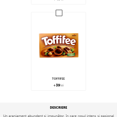
TOFFIFEE
+
39
lei
DESCRIERE
Un aranjament abundent și impunător, în care roșul intens și pasional