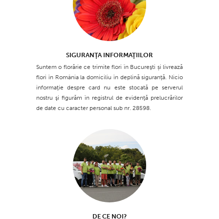
SIGURANŢA INFORMAŢIILOR
Suntem o florărie ce trimite flori în Bucureşti și livrează
flori în România la domiciliu în deplină siguranţă. Nicio
informaţie despre card nu este stocată pe serverul
nostru şi figurăm în registrul de evidenţă prelucrărilor
de date cu caracter personal sub nr. 28598.
DE CE NOI?