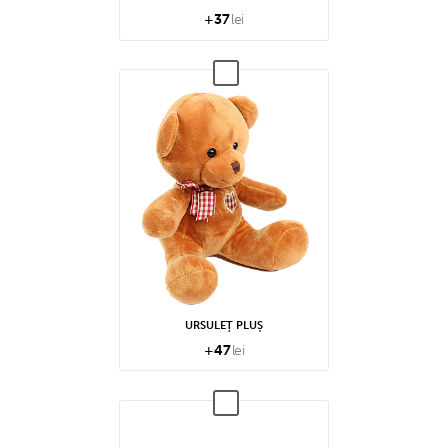
+
37
lei
URSULEȚ PLUȘ
+
47
lei