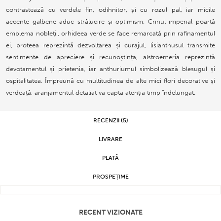
contrastează cu verdele fin, odihnitor, și cu rozul pal, iar micile
accente galbene aduc strălucire și optimism. Crinul imperial poartă
emblema nobleții, orhideea verde se face remarcată prin rafinamentul
ei, proteea reprezintă dezvoltarea și curajul, lisianthusul transmite
sentimente de apreciere și recunoștința, alstroemeria reprezintă
devotamentul și prietenia, iar anthuriumul simbolizează blesugul și
ospitalitatea. Împreună cu multitudinea de alte mici flori decorative și
verdeață, aranjamentul detaliat va capta atenția timp îndelungat.
RECENZII (5)
LIVRARE
PLATĂ
PROSPEȚIME
RECENT VIZIONATE