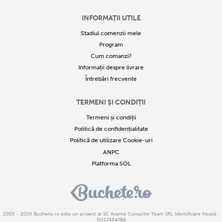
INFORMAȚII UTILE
Stadiul comenzii mele
Program
Cum comanzi?
Informații despre livrare
Întrebări frecvente
TERMENI ȘI CONDIȚII
Termeni și condiții
Politică de confidențialitate
Politică de utilizare Cookie-uri
ANPC
Platforma SOL
2005 - 2026
Buchete.ro
este un proiect al SC Avante Consultin Team SRL Identificare fiscală :
RO
17434780