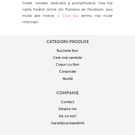
livrate, inovaţie, dedicaţie şi promptitudine. Cea mai
iubită florărie online din România pe Facebook, plus
multe alte motive :).
Click aici
pentru mai multe
informații.
CATEGORII PRODUSE
Buchete flori
Cele mai vandute
Coșuri cu flori
Corporate
Nuntă
COMPANIE
Contact
Despre noi
De ce noi?
Garanția prospețimii