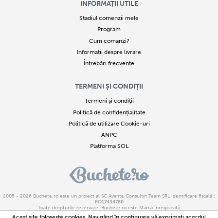
INFORMAȚII UTILE
Stadiul comenzii mele
Program
Cum comanzi?
Informații despre livrare
Întrebări frecvente
TERMENI ȘI CONDIȚII
Termeni și condiții
Politică de confidențialitate
Politică de utilizare Cookie-uri
ANPC
Platforma SOL
2005 - 2026
Buchete.ro
este un proiect al SC Avante Consultin Team SRL Identificare fiscală :
RO
17434780
Toate drepturile rezervate. Buchete.ro este Marcă Înregistrată
Copierea parțială sau integrală a textelor sau imaginilor este strict interzisă. Încălcarea acestor
Acest site foloseşte cookies. Navigând în continuare vă exprimaţi acordul