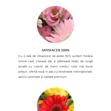
SATISFACŢIE 100%
Cu o rată de întoarcere de peste 90% suntem florăria
online care creează dar şi păstrează relaţii de lungă
durată cu clienţii săi Avem mereu: cele mai bune
preţuri, ofertă nouă în pas cu tendinţele internaţionale,
servicii prompte şi calitate premium.