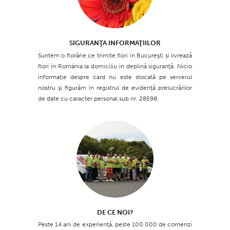
SIGURANŢA INFORMAŢIILOR
Suntem o florărie ce trimite flori în Bucureşti și livrează
flori în România la domiciliu în deplină siguranţă. Nicio
informaţie despre card nu este stocată pe serverul
nostru şi figurăm în registrul de evidenţă prelucrărilor
de date cu caracter personal sub nr. 28598.
DE CE NOI?
Peste 14 ani de experienţă, peste 100.000 de comenzi