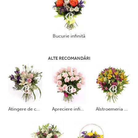
bucurie infinită
ALTE RECOMANDĂRI
atingere de catifea
apreciere infinită
alstroemeria multicoloră