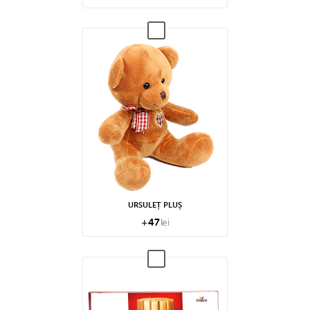
URSULEȚ PLUȘ
+
47
lei