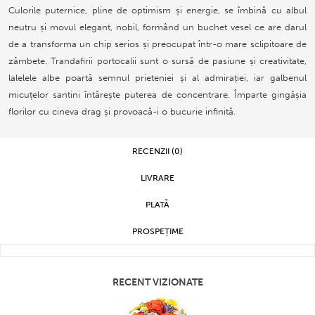
Culorile puternice, pline de optimism și energie, se îmbină cu albul
neutru și movul elegant, nobil, formând un buchet vesel ce are darul
de a transforma un chip serios și preocupat într-o mare sclipitoare de
zâmbete. Trandafirii portocalii sunt o sursă de pasiune și creativitate,
lalelele albe poartă semnul prieteniei și al admirației, iar galbenul
micuțelor santini întărește puterea de concentrare. Împarte gingășia
florilor cu cineva drag și provoacă-i o bucurie infinită.
RECENZII (0)
LIVRARE
PLATĂ
PROSPEȚIME
RECENT VIZIONATE