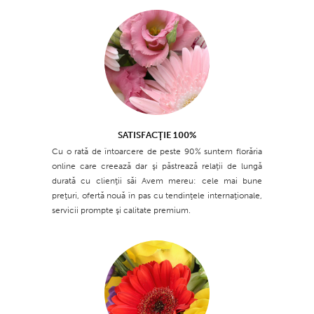
SATISFACŢIE 100%
Cu o rată de întoarcere de peste 90% suntem florăria
online care creează dar şi păstrează relaţii de lungă
durată cu clienţii săi Avem mereu: cele mai bune
preţuri, ofertă nouă în pas cu tendinţele internaţionale,
servicii prompte şi calitate premium.