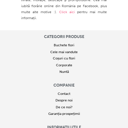
livrate, inovaţie, dedicaţie şi promptitudine. Cea mai
iubită florărie online din România pe Facebook, plus
multe alte motive :).
Click aici
pentru mai multe
informații.
CATEGORII PRODUSE
Buchete flori
Cele mai vandute
Coșuri cu flori
Corporate
Nuntă
COMPANIE
Contact
Despre noi
De ce noi?
Garanția prospețimii
INFORMAȚII UTILE