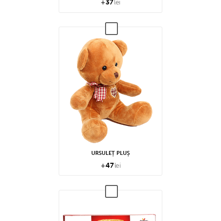
+
37
lei
URSULEȚ PLUȘ
+
47
lei