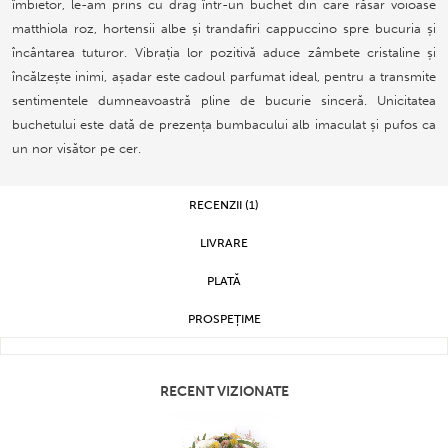
îmbietor, le-am prins cu drag într-un buchet din care răsar voioase
matthiola roz, hortensii albe și trandafiri cappuccino spre bucuria și
încântarea tuturor. Vibrația lor pozitivă aduce zâmbete cristaline și
încălzește inimi, așadar este cadoul parfumat ideal, pentru a transmite
sentimentele dumneavoastră pline de bucurie sinceră. Unicitatea
buchetului este dată de prezența bumbacului alb imaculat și pufos ca
un nor visător pe cer.
RECENZII (1)
LIVRARE
PLATĂ
PROSPEȚIME
RECENT VIZIONATE