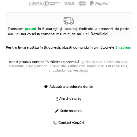
Transport
în București și localitați limitrofe la comenzi de peste
gratuit
400 lei sau 29 lei la comenzi mai mici de 400 lei.
Detalii aici
.
Pentru livrare astăzi în București, plasați comanda în următoarele
3h:23min
Acest produs conține în mărimea normală:
gerbera alba, hortensia alba,
trandafiri, cale galbene, craspedia, astilbe roz, santini roz, astranția albă,
matthiola roz, verdeață
Adaugă la produsele dorite
Alertă de preț
Scrie recenzie
Contact vânzări