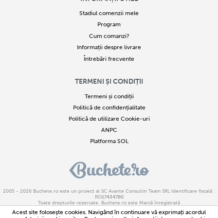
Stadiul comenzii mele
Program
Cum comanzi?
Informații despre livrare
Întrebări frecvente
TERMENI ȘI CONDIȚII
Termeni și condiții
Politică de confidențialitate
Politică de utilizare Cookie-uri
ANPC
Platforma SOL
2005 - 2026
Buchete.ro
este un proiect al SC Avante Consultin Team SRL Identificare fiscală :
RO
17434780
Toate drepturile rezervate. Buchete.ro este Marcă Înregistrată
Copierea parțială sau integrală a textelor sau imaginilor este strict interzisă. Încălcarea acestor
Acest site foloseşte cookies. Navigând în continuare vă exprimaţi acordul
drepturi reprezintă infracțiune