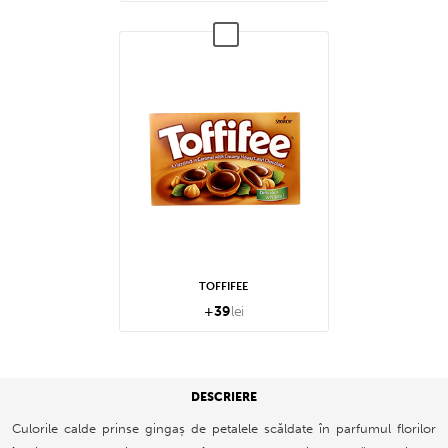
TOFFIFEE
+
39
lei
DESCRIERE
Culorile calde prinse gingaș de petalele scăldate în parfumul florilor