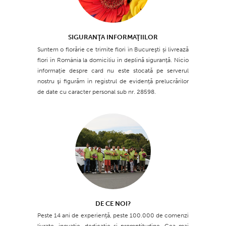
SIGURANŢA INFORMAŢIILOR
Suntem o florărie ce trimite flori în Bucureşti și livrează
flori în România la domiciliu în deplină siguranţă. Nicio
informaţie despre card nu este stocată pe serverul
nostru şi figurăm în registrul de evidenţă prelucrărilor
de date cu caracter personal sub nr. 28598.
DE CE NOI?
Peste 14 ani de experienţă, peste 100.000 de comenzi