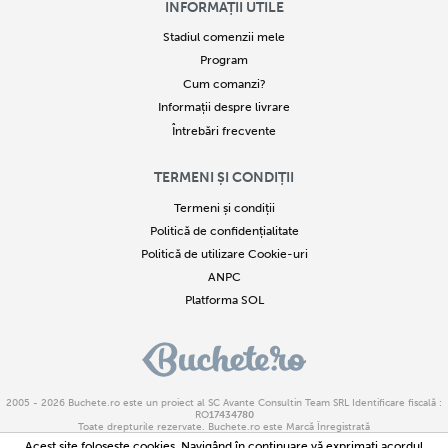
INFORMAȚII UTILE
Stadiul comenzii mele
Program
Cum comanzi?
Informații despre livrare
Întrebări frecvente
TERMENI ȘI CONDIȚII
Termeni și condiții
Politică de confidențialitate
Politică de utilizare Cookie-uri
ANPC
Platforma SOL
2005 - 2026
Buchete.ro
este un proiect al SC Avante Consultin Team SRL Identificare fiscală :
RO
17434780
Toate drepturile rezervate. Buchete.ro este Marcă Înregistrată
Copierea parțială sau integrală a textelor sau imaginilor este strict interzisă. Încălcarea acestor
Acest site foloseşte cookies. Navigând în continuare vă exprimaţi acordul