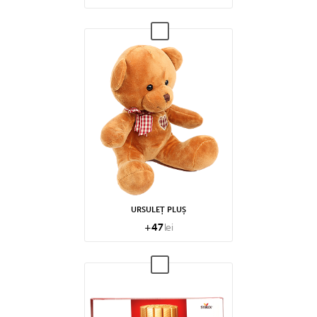
URSULEȚ PLUȘ
+
47
lei