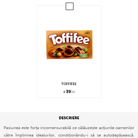
TOFFIFEE
+
39
lei
DESCRIERE
Pasiunea este forța incomensurabilă ce călăuzește acțiunile oamenilor
către împlinirea idealurilor, condiționându-i să se autodepășească.