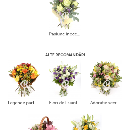
pasiune inocentă
ALTE RECOMANDĂRI
legende parfumate
flori de lisianthus
adorație secretă