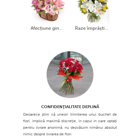
afecțiune gingașă
raze împrăștiate
CONFIDENŢIALITATE DEPLINĂ
Deoarece ştim că uneori trimiterea unui buchet de
flori, implică maximă discreţie, în cazul în care optaţi
pentru livrare anonimă, nu dezvăluim nimănui absolut
nimic despre livrarea de flori.