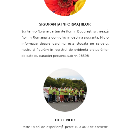
SIGURANŢA INFORMAŢIILOR
Suntem o florărie ce trimite flori în Bucureşti și livrează
flori în România la domiciliu în deplină siguranţă. Nicio
informaţie despre card nu este stocată pe serverul
nostru şi figurăm în registrul de evidenţă prelucrărilor
de date cu caracter personal sub nr. 28598.
DE CE NOI?
Peste 14 ani de experienţă, peste 100.000 de comenzi