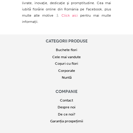
livrate, inovaţie, dedicaţie şi promptitudine. Cea mai
iubită florărie online din România pe Facebook, plus
multe alte motive :).
Click aici
pentru mai multe
informații.
CATEGORII PRODUSE
Buchete flori
Cele mai vandute
Coșuri cu flori
Corporate
Nuntă
COMPANIE
Contact
Despre noi
De ce noi?
Garanția prospețimii