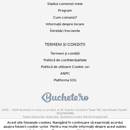
Stadiul comenzii mele
Program
Cum comanzi?
Informații despre livrare
Întrebări frecvente
TERMENI ȘI CONDIȚII
Termeni și condiții
Politică de confidențialitate
Politică de utilizare Cookie-uri
ANPC
Platforma SOL
2005 - 2026
Buchete.ro
este un proiect al SC Avante Consultin Team SRL Identificare fiscală :
RO
17434780
Toate drepturile rezervate. Buchete.ro este Marcă Înregistrată
Copierea parțială sau integrală a textelor sau imaginilor este strict interzisă. Încălcarea acestor
Acest site foloseşte cookies. Navigând în continuare vă exprimaţi acordul
drepturi reprezintă infracțiune
asupra folosirii cookie-urilor. Pentru mai multe informaţii despre acest subiec
Buchete.ro este marca inregistrata cu numarul M 2015 07200.