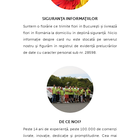
SIGURANŢA INFORMAŢIILOR
Suntem o florărie ce trimite flori în Bucureşti și livrează
flori în România la domiciliu în deplină siguranţă. Nicio
informaţie despre card nu este stocată pe serverul
nostru şi figurăm în registrul de evidenţă prelucrărilor
de date cu caracter personal sub nr. 28598.
DE CE NOI?
Peste 14 ani de experienţă, peste 100.000 de comenzi
livrate, inovaţie, dedicaţie şi promptitudine. Cea mai