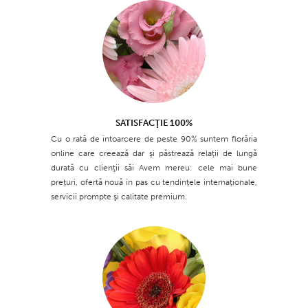
SATISFACŢIE 100%
Cu o rată de întoarcere de peste 90% suntem florăria
online care creează dar şi păstrează relaţii de lungă
durată cu clienţii săi Avem mereu: cele mai bune
preţuri, ofertă nouă în pas cu tendinţele internaţionale,
servicii prompte şi calitate premium.