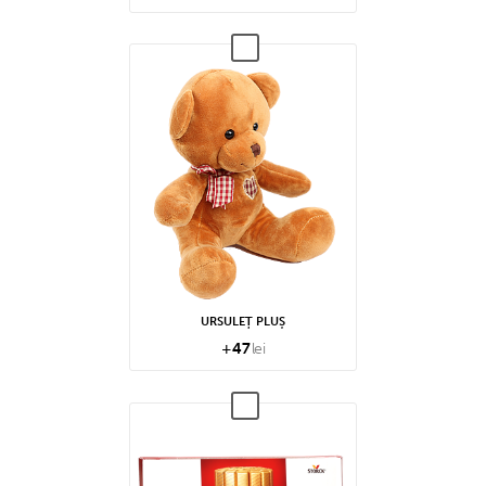
URSULEȚ PLUȘ
+
47
lei