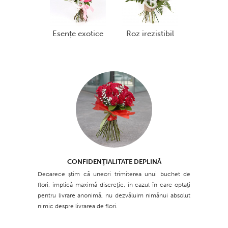
esențe exotice
roz irezistibil
CONFIDENŢIALITATE DEPLINĂ
Deoarece ştim că uneori trimiterea unui buchet de
flori, implică maximă discreţie, în cazul în care optaţi
pentru livrare anonimă, nu dezvăluim nimănui absolut
nimic despre livrarea de flori.