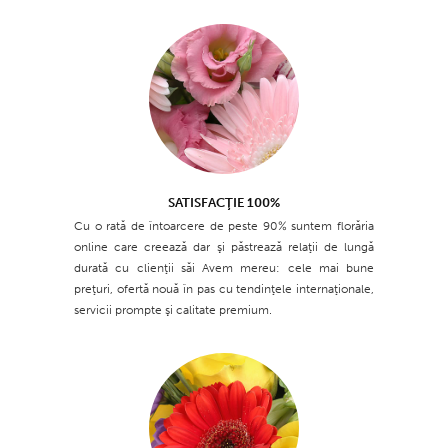
SATISFACŢIE 100%
Cu o rată de întoarcere de peste 90% suntem florăria
online care creează dar şi păstrează relaţii de lungă
durată cu clienţii săi Avem mereu: cele mai bune
preţuri, ofertă nouă în pas cu tendinţele internaţionale,
servicii prompte şi calitate premium.