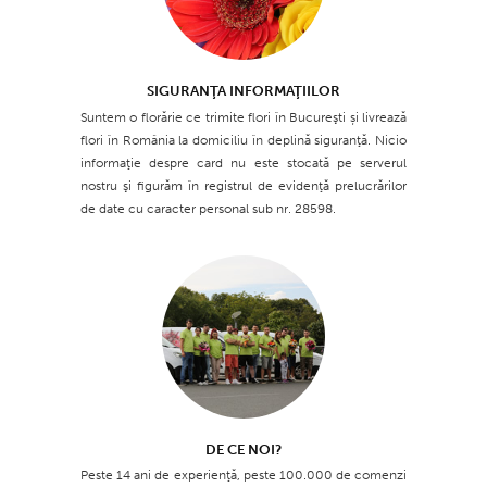
SIGURANŢA INFORMAŢIILOR
Suntem o florărie ce trimite flori în Bucureşti și livrează
flori în România la domiciliu în deplină siguranţă. Nicio
informaţie despre card nu este stocată pe serverul
nostru şi figurăm în registrul de evidenţă prelucrărilor
de date cu caracter personal sub nr. 28598.
DE CE NOI?
Peste 14 ani de experienţă, peste 100.000 de comenzi