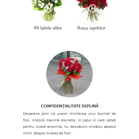
49 lalele albe
roșu ispititor
CONFIDENŢIALITATE DEPLINĂ
Deoarece ştim că uneori trimiterea unui buchet de
flori, implică maximă discreţie, în cazul în care optaţi
pentru livrare anonimă, nu dezvăluim nimănui absolut
nimic despre livrarea de flori.