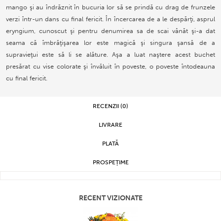
mango şi au îndrăznit în bucuria lor să se prindă cu drag de frunzele
verzi într-un dans cu final fericit. În încercarea de a le despărţi, asprul
eryngium, cunoscut şi pentru denumirea sa de scai vânăt şi-a dat
seama că îmbrăţişarea lor este magică şi singura şansă de a
supravieţui este să li se alăture. Aşa a luat naştere acest buchet
presărat cu vise colorate şi învăluit în poveste, o poveste întodeauna
cu final fericit.
RECENZII (0)
LIVRARE
PLATĂ
PROSPEȚIME
RECENT VIZIONATE