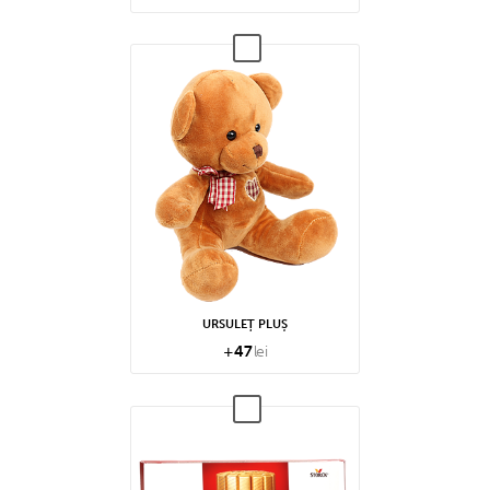
URSULEȚ PLUȘ
+
47
lei