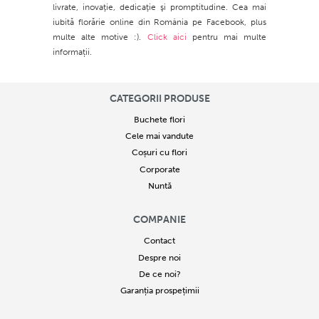
livrate, inovaţie, dedicaţie şi promptitudine. Cea mai
iubită florărie online din România pe Facebook, plus
multe alte motive :).
Click aici
pentru mai multe
informații.
CATEGORII PRODUSE
Buchete flori
Cele mai vandute
Coșuri cu flori
Corporate
Nuntă
COMPANIE
Contact
Despre noi
De ce noi?
Garanția prospețimii