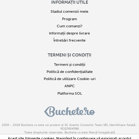
INFORMAȚII UTILE
Stadiul comenzii mele
Program
Cum comanzi?
Informații despre livrare
Întrebări frecvente
TERMENI ȘI CONDIȚII
Termeni și condiții
Politică de confidențialitate
Politică de utilizare Cookie-uri
ANPC
Platforma SOL
2005 - 2026
Buchete.ro
este un proiect al SC Avante Consultin Team SRL Identificare fiscală :
RO
17434780
Toate drepturile rezervate. Buchete.ro este Marcă Înregistrată
Copierea parțială sau integrală a textelor sau imaginilor este strict interzisă. Încălcarea acestor
Acest site foloseşte cookies. Navigând în continuare vă exprimaţi acordul