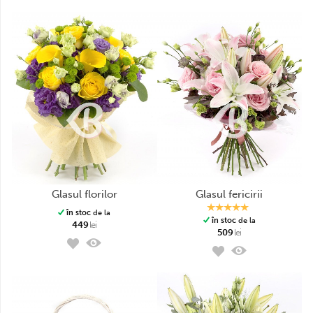
glasul florilor
glasul fericirii
în stoc
de la
în stoc
de la
449
lei
509
lei