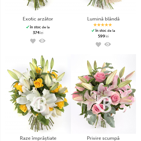
exotic arzător
lumină blândă
în stoc
de la
în stoc
de la
374
lei
599
lei
raze împrăștiate
privire scumpă