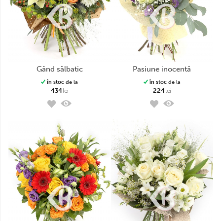
gând sălbatic
pasiune inocentă
în stoc
de la
în stoc
de la
434
lei
224
lei