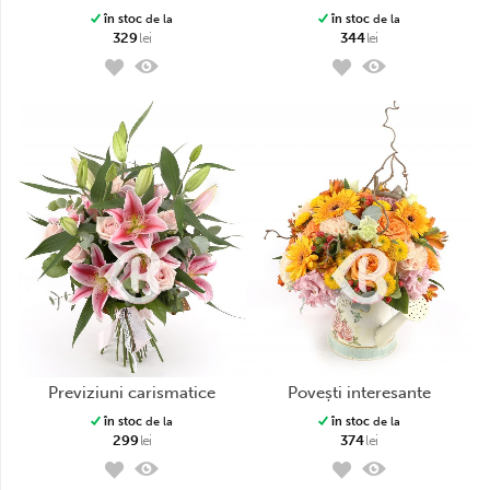
în stoc
de la
în stoc
de la
329
lei
344
lei
previziuni carismatice
povești interesante
în stoc
de la
în stoc
de la
299
lei
374
lei