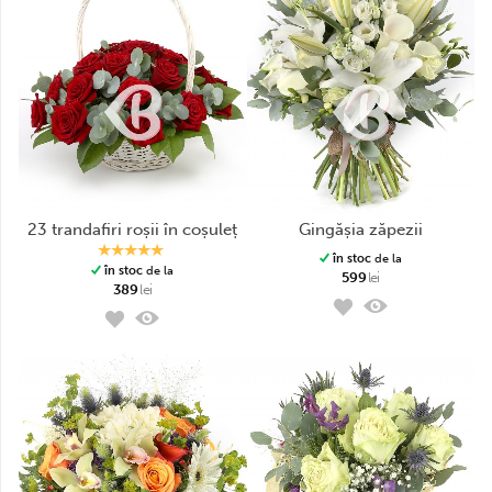
23 trandafiri roșii în coșuleț
gingășia zăpezii
în stoc
de la
în stoc
de la
599
lei
389
lei