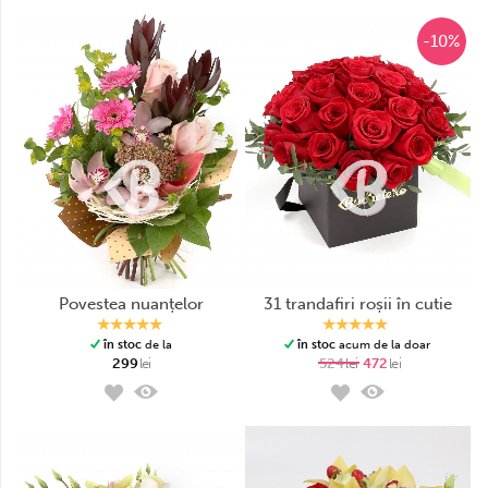
-10%
povestea nuanțelor
31 trandafiri roșii în cutie
în stoc
de la
în stoc
acum de la doar
299
lei
524
lei
472
lei