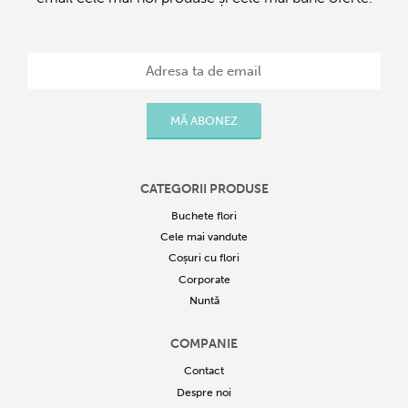
fermecătoare ce va comunica atenția ta deosebită și simpatia
sinceră. Relațiile trainice sunt construite în timp și necesită
înțelegere reciprocă și receptivitate, iar micile atenții florale
reprezintă un cadou ideal atunci când dorești să îți faci cunoscute
bunele intenții și considerația deosebită. Aranjamentele sunt create
MĂ ABONEZ
de către artiști florari talentați, cu cea mai mare grijă acordată
detaliilor, pentru ca cel pe care îl vei alege să exprime exact mesajul
pe care dorești să îl comunici. Livrarea aranjamentelor corporate se
CATEGORII PRODUSE
efectuează de către curierii firmei noastre în locația aleasă de către
client, în cel mai scurt timp posibil.
Buchete flori
Cele mai vandute
Coșuri cu flori
Corporate
Nuntă
COMPANIE
Contact
Despre noi