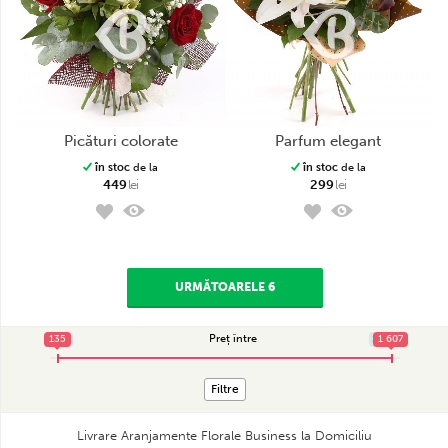
picături colorate
parfum elegant
în stoc
de la
în stoc
de la
449
lei
299
lei
URMĂTOARELE 6
Preț între
135
135
1 607
1 607
Filtre
Livrare Aranjamente Florale Business la Domiciliu