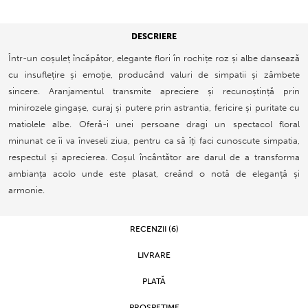
DESCRIERE
Într-un coșuleț încăpător, elegante flori în rochițe roz și albe dansează
cu insuflețire și emoție, producând valuri de simpatii și zâmbete
sincere. Aranjamentul transmite apreciere și recunoștință prin
minirozele gingașe, curaj și putere prin astrantia, fericire și puritate cu
matiolele albe. Oferă-i unei persoane dragi un spectacol floral
minunat ce îi va înveseli ziua, pentru ca să îți faci cunoscute simpatia,
respectul și aprecierea. Coșul încântător are darul de a transforma
ambianța acolo unde este plasat, creând o notă de eleganță și
armonie.
RECENZII (6)
LIVRARE
PLATĂ
PROSPEȚIME