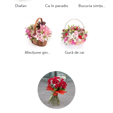
diafan
ca în paradis
bucuria simțurilor
afecțiune gingașă
gură de rai