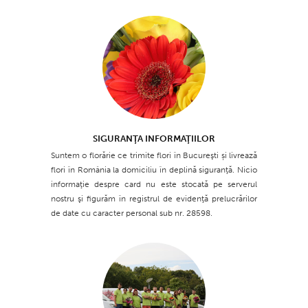
SIGURANŢA INFORMAŢIILOR
Suntem o florărie ce trimite flori în Bucureşti și livrează
flori în România la domiciliu în deplină siguranţă. Nicio
informaţie despre card nu este stocată pe serverul
nostru şi figurăm în registrul de evidenţă prelucrărilor
de date cu caracter personal sub nr. 28598.