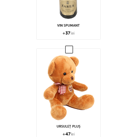
VIN SPUMANT
+
37
lei
URSULEȚ PLUȘ
+
47
lei