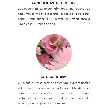
CONFIDENŢIALITATE DEPLINĂ
Deoarece ştim că uneori trimiterea unui buchet de
flori, implică maximă discreţie, în cazul în care optaţi
pentru livrare anonimă, nu dezvăluim nimănui absolut
nimic despre livrarea de flori.
SATISFACŢIE 100%
Cu o rată de întoarcere de peste 90% suntem florăria
online care creează dar şi păstrează relaţii de lungă
durată cu clienţii săi Avem mereu: cele mai bune
preţuri, ofertă nouă în pas cu tendinţele internaţionale,
servicii prompte şi calitate premium.