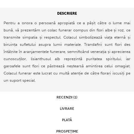
DESCRIERE
Pentru a onora o persoană apropiată ce a pășit către o lume mai
bună, vă prezentăm un colac funerar compus din flori albe și roz, ce
transmite simpatia și respectul. Colacul simbolizează viața eternă și
biruința sufletului asupra lumii materiale. Trandafirii sunt flori des
întâlnite în aranjamentele funerare, semnificând venerația și aprecierea
cunoscuților, lisianthusul alb reprezintă puritatea spiritului, iar
garoafele sunt flori ce păstrează neștearsă amintirea celui omagiat.
Colacul funerar este lucrat cu multă atenție de către florari iscusiți pe
un suport special.
RECENZII (1)
LIVRARE
PLATĂ
PROSPEȚIME