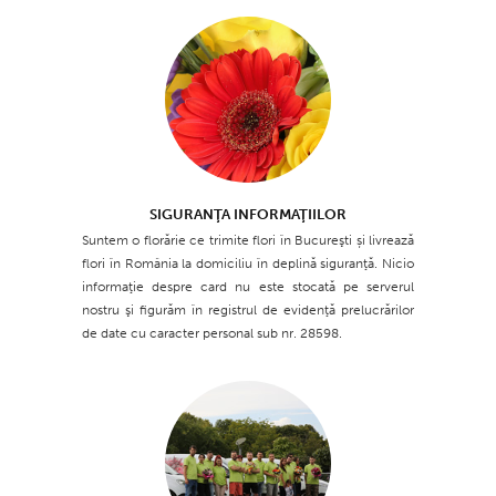
SIGURANŢA INFORMAŢIILOR
Suntem o florărie ce trimite flori în Bucureşti și livrează
flori în România la domiciliu în deplină siguranţă. Nicio
informaţie despre card nu este stocată pe serverul
nostru şi figurăm în registrul de evidenţă prelucrărilor
de date cu caracter personal sub nr. 28598.