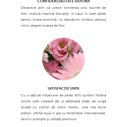
CONFIDENŢIALITATE DEPLINĂ
Deoarece ştim că uneori trimiterea unui buchet de
flori, implică maximă discreţie, în cazul în care optaţi
pentru livrare anonimă, nu dezvăluim nimănui absolut
nimic despre livrarea de flori.
SATISFACŢIE 100%
Cu o rată de întoarcere de peste 90% suntem florăria
online care creează dar şi păstrează relaţii de lungă
durată cu clienţii săi Avem mereu: cele mai bune
preţuri, ofertă nouă în pas cu tendinţele internaţionale,
servicii prompte şi calitate premium.