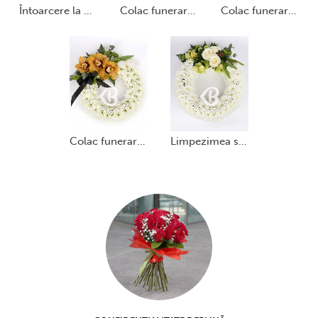
întoarcere la natură
colac funerar alb și albastru
colac funerar crizanteme și orhidee grena
colac funerar crizanteme și orhidee galbene
limpezimea sufletului