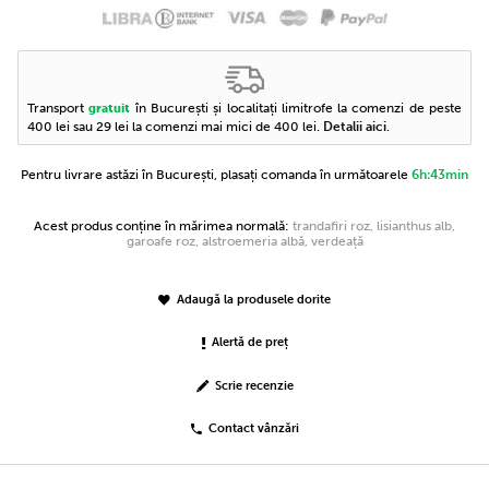
Transport
în București și localitați limitrofe la comenzi de peste
gratuit
400 lei sau 29 lei la comenzi mai mici de 400 lei.
Detalii aici
.
Pentru livrare astăzi în București, plasați comanda în următoarele
6h:43min
Acest produs conține în mărimea normală:
trandafiri roz, lisianthus alb,
garoafe roz, alstroemeria albă, verdeață
Adaugă la produsele dorite
Alertă de preț
Scrie recenzie
Contact vânzări