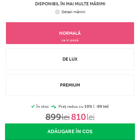
DISPONIBIL ÎN MAI MULTE MĂRIMI
Detalii mărimi
NORMALĂ
ca în poză
DE LUX
PREMIUM
În stoc
Preţ redus cu
10%
(
-
89 lei
)
899
lei
810
lei