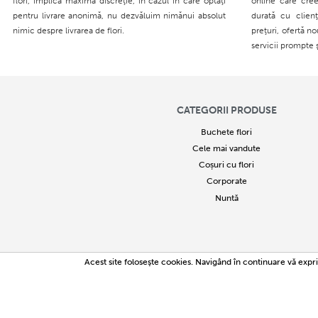
flori, implică maximă discreţie, în cazul în care optaţi
online care cree
pentru livrare anonimă, nu dezvăluim nimănui absolut
durată cu clien
nimic despre livrarea de flori.
preţuri, ofertă n
servicii prompte 
CATEGORII PRODUSE
Buchete flori
Cele mai vandute
Coșuri cu flori
Corporate
Nuntă
2005
Acest site foloseşte cookies. Navigând în continuare vă expri
Copierea parți