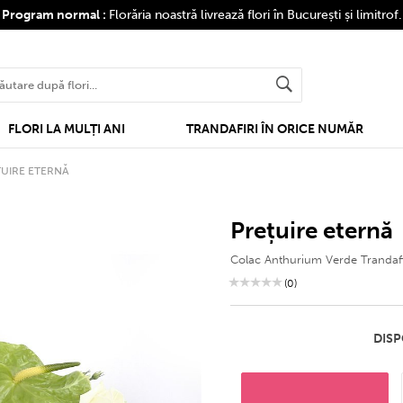
❤
Program normal :
Florăria noastră livrează flori în București și limitrof
FLORI LA MULȚI ANI
TRANDAFIRI ÎN ORICE NUMĂR
UIRE ETERNĂ
prețuire eternă
Colac Anthurium Verde Trandafir
(0)
DISP