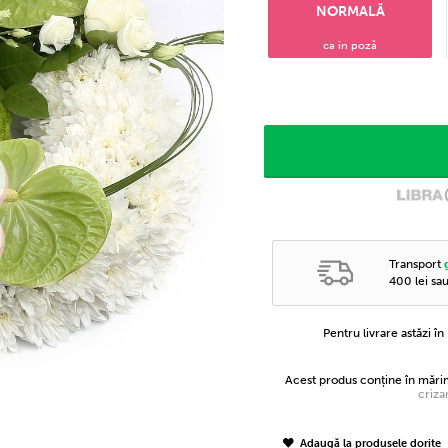
NORMALĂ
ca în poză
Transport
400 lei sa
Pentru livrare astăzi î
Acest produs conține în măr
criza
Adaugă la produsele dorite