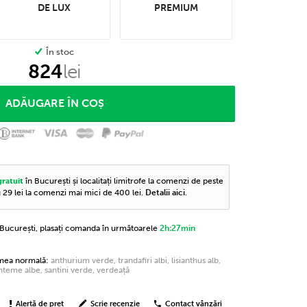
DE LUX
PREMIUM
În stoc
824
lei
în București și localitați limitrofe la comenzi de peste
gratuit
u 29 lei la comenzi mai mici de 400 lei.
Detalii aici
.
n București, plasați comanda în următoarele
2h:27min
imea normală:
anthurium verde, trandafiri albi, lisianthus alb,
nteme albe, santini verde, verdeață
Alertă de preț
Scrie recenzie
Contact vânzări