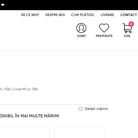
. ❤
DE CE NOI?
DESPRE NOI
CUM PLĂTESC
LIVRARE
CONTACT
0
0 produse
CONT
PREFERATE
COȘ
Intră în cont
Nu ai cont? Apasă aici
i Albi Lisianthus Alb
Detalii mărimi
ONIBIL ÎN MAI MULTE MĂRIMI