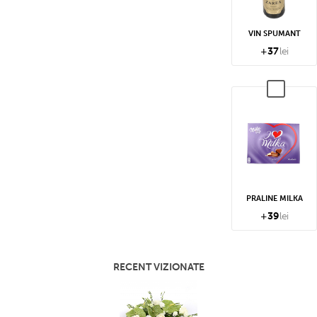
! Prioritar în prima parte a zilei vor
tituții, așadar recomandă specificarea
VIN SPUMANT
riți livrare în prima parte a zilei.
+
37
lei
iul special și gratuit de notificare
nute după ce livrare este efectuată
ptămânii respectând
orarul de livrare
onfirmare în prealabil din partea
să vom încerca apelarea telefonică.
 la ușă.
PRALINE MILKA
 de telefon valid al destinatarului
+
39
lei
livrare anonimă, echipa noastră știe
az în parte. Așadar insistăm asupra
RECENT VIZIONATE
sulta accesând secțiunile
Informatii