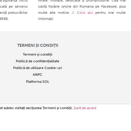
ă siguranţă. Nicio
livrate, inovaţie, dedicaţie şi promptitudine. Cea mai
cată pe serverul
iubită florărie online din România pe Facebook, plus
enţă prelucrărilor
multe alte motive :).
Click aici
pentru mai multe
28598.
informații.
TERMENI ȘI CONDIȚII
Termeni și condiții
Politică de confidențialitate
Politică de utilizare Cookie-uri
ANPC
Platforma SOL
34780
st subiec vizitaţi secţiunea
Termeni şi condiţii
.
Sunt de acord
ntă infracțiune