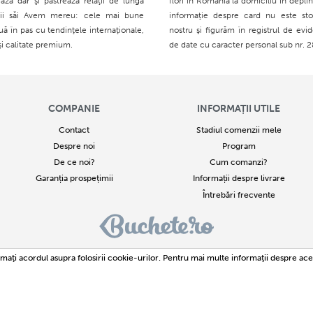
ază dar şi păstrează relaţii de lungă
flori în România la domiciliu în deplin
ţii săi Avem mereu: cele mai bune
informaţie despre card nu este sto
ouă în pas cu tendinţele internaţionale,
nostru şi figurăm în registrul de evid
şi calitate premium.
de date cu caracter personal sub nr. 
COMPANIE
INFORMAȚII UTILE
Contact
Stadiul comenzii mele
Despre noi
Program
De ce noi?
Cum comanzi?
Garanția prospețimii
Informații despre livrare
Întrebări frecvente
 - 2026
Buchete.ro
este un proiect al SC Avante Consultin Team SRL Identificare fiscală : RO
174
maţi acordul asupra folosirii cookie-urilor. Pentru mai multe informaţii despre ace
Toate drepturile rezervate. Buchete.ro este Marcă Înregistrată
ală sau integrală a textelor sau imaginilor este strict interzisă. Încălcarea acestor drepturi reprezi
Buchete.ro este marca inregistrata cu numarul M 2015 07200.