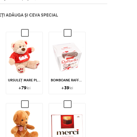
ŢI ADĂUGA ŞI CEVA SPECIAL
URSULEȚ MARE PLUȘ
BOMBOANE RAFFAELLO
+
79
lei
+
39
lei