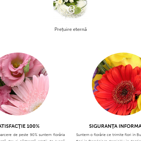
prețuire eternă
ATISFACŢIE 100%
SIGURANŢA INFORMA
oarcere de peste 90% suntem florăria
Suntem o florărie ce trimite flori în Bu