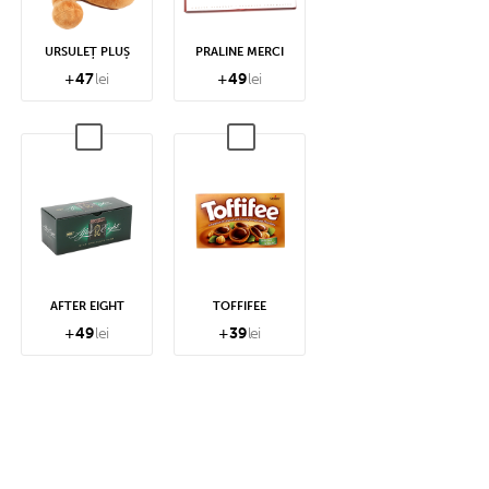
URSULEȚ PLUȘ
PRALINE MERCI
+
47
lei
+
49
lei
AFTER EIGHT
TOFFIFEE
+
49
lei
+
39
lei