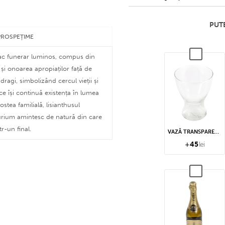
PUTE
PROSPEȚIME
lac funerar luminos, compus din
 și onoarea apropiaților față de
dragi, simbolizând cercul vieții și
 ce își continuă existența în lumea
stea familială, lisianthusul
hurium amintesc de natură din care
tr-un final.
VAZĂ TRANSPARENTĂ
+
45
lei
 monedă sunt emise, conversia se
area cu flota noastră de autoutilitare
leți speciale cu apă și la temperatură
mul generază o factură proformă).
în pungi speciale din hârtie.
l orar la care se dorește livrarea,