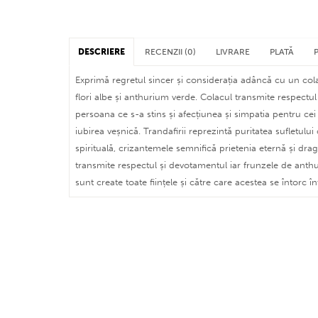
DESCRIERE
RECENZII (0)
LIVRARE
PLATĂ
Exprimă regretul sincer și considerația adâncă cu un co
flori albe și anthurium verde. Colacul transmite respectul
persoana ce s-a stins și afecțiunea și simpatia pentru cei 
iubirea veșnică. Trandafirii reprezintă puritatea sufletului
spirituală, crizantemele semnifică prietenia eternă și drago
transmite respectul și devotamentul iar frunzele de ant
sunt create toate ființele și către care acestea se întorc în
plată cu card bancar (nu contează în ce țară sau
face la cursul BNR din momentul tranzacției)
în București și localitățile limitrofe asigurăm livr
plată prin procesatorul
PayPal
speciale, florile sunt păstrate până la livrare în gă
plată prin transfer bancar (ordin de plată - siste
controlată, accesoriile sunt predate destinatarului 
Puteți menționa în câmpul de observații intervalu