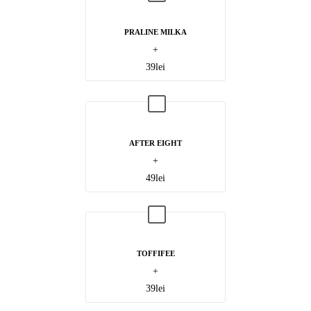
PRALINE MILKA
+
39
lei
AFTER EIGHT
+
49
lei
TOFFIFEE
+
39
lei