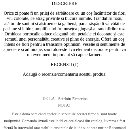
DESCRIERE
Orice zi poate fi un prilej de sărbătoare cu un coș încântător de flori
viu colorate, ce atrag privirile și bucură inimile. Trandafirii roșii,
alături de santini și alstroemeria galbenă, par a răspândi vâlvătăi de
pasiune și iubire, amplificând frumusețea gingașă a trandafirilor roz.
Orhideea portocalie aduce eleganță prin petalele ei decorate și este
semnul unei personalități creative și pline de energie. Oferă un coș
intens de flori pentru a transmite optimism, veselie și sentimente de
apreciere și admirație, sau folosește-l ca element decorativ pentru ca
un eveniment important să capete farmec.
RECENZII (1)
Adaugă o recenzie/comentariu acestui produs!
DE LA:
Scirloiu Ecaterina
NOTA:
Este a doua oara când apelez la serviciile acestei firme și sunt foarte
mulțumită. Comanda livrată este la fel ca cea aleasă din catalog, livrarea a fost
făcută în intervalul orar stabilit, cuvintele de laudă sunt prea puține.Recomand