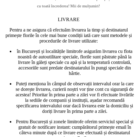
cu toată încrederea! Mii de mulțumiri!
LIVRARE
Pentru a ne asigura că efectuăm livrarea la timp și destinatarul
primește florile în cele mai bune condiții iată care sunt metodele și
procedurile de livrare utilizate:
în București și localitățile limitrofe asigurăm livrarea cu flota
noastră de autoutilitare speciale, florile sunt păstrate până la
livrare în găleți speciale cu apă și la temperatură controlată,
accesoriile sunt predate destinatarului în pungi speciale din
hârtie.
Puteți menționa în câmpul de observații intervalul orar la care
se dorește livrarea, curierii noștri vor ține cont cu siguranță de
acestea! Prioritar în prima parte a zilei vor fi efectuate livrările
la sediile de companii și instituții, așadar recomandă
specificarea intervalului orar dacă livrarea este la domiciliu și
doriți livrare în prima parte a zilei.
Pentru București și zonele limitrofe oferim serviciul special și
gratuit de notificare instant: cumpărătorul primește email în
câteva minute după ce livrare este efectuată și destinatarul