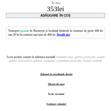
În stoc
353
lei
Transport
în București și localitați limitrofe la comenzi de peste 400 lei
gratuit
sau 29 lei la comenzi mai mici de 400 lei.
Detalii aici
.
Acest produs conține în mărimea normală:
trandafiri roșii, gerbera portocalie, santini
galben, alstroemeria galbenă, eryngium, cymbidium portocaliu, brunia, verdeață
Adaugă la produsele dorite
Alertă de preț
Scrie recenzie
Contact vânzări