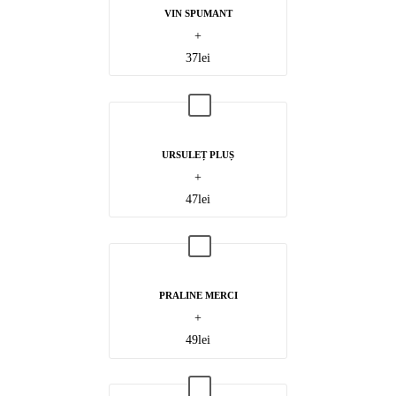
VIN SPUMANT
+
37
lei
URSULEȚ PLUȘ
+
47
lei
PRALINE MERCI
+
49
lei