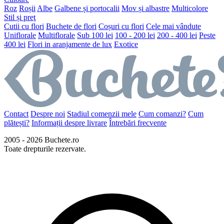
Roz
Roșii
Albe
Galbene și portocalii
Mov și albastre
Multicolore
Stil și preţ
Cutii cu flori
Buchete de flori
Coșuri cu flori
Cele mai vândute
Uniflorale
Multiflorale
Sub 100 lei
100 - 200 lei
200 - 400 lei
Peste
400 lei
Flori in aranjamente de lux
Exotice
Contact
Despre noi
Stadiul comenzii mele
Cum comanzi?
Cum
plătești?
Informații despre livrare
Întrebări frecvente
2005 - 2026 Buchete.ro
Toate drepturile rezervate.