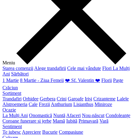
Meniu
Starea comenzii
Alege trandafirii
Cele mai vândute
Flori La Mulți
Ani
Sărbători
1 Martie
8 Martie - Ziua Femeii
❤️ Sf. Valentin ❤️
Florii
Paște
Crăciun
Sortiment
Trandafiri
Orhidee
Gerbera
Crini
Garoafe
Iriși
Crizanteme
Lalele
Alstroemeria
Cale
Frezii
Anthurium
Lisianthus
Miniroze
Ocazie
La Mulți Ani
Onomastică
Nuntă
Afaceri
Nou-născut
Condoleanțe
Coroane funerare si jerbe
Mamă
Iubită
Primavară
Vară
Sentiment
Te iubesc
Apreciere
Bucurie
Compasiune
Culoare