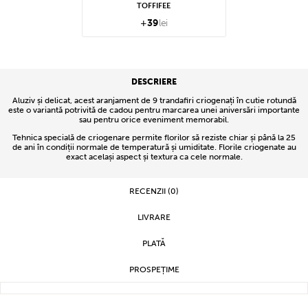
TOFFIFEE
+
39
lei
DESCRIERE
Aluziv și delicat, acest aranjament de 9 trandafiri criogenați în cutie rotundă
este o variantă potrivită de cadou pentru marcarea unei aniversări importante
sau pentru orice eveniment memorabil.
Tehnica specială de criogenare permite florilor să reziste chiar și până la 25
de ani în condiții normale de temperatură și umiditate. Florile criogenate au
exact același aspect și textura ca cele normale.
RECENZII (0)
LIVRARE
PLATĂ
PROSPEȚIME