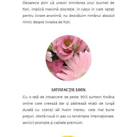
Deoarece ştim că uneori trimiterea unui buchet de
flori, implică maximă discreţie, în cazul în care optaţi
pentru livrare anonimă, nu dezvăluim nimănui absolut
nimic despre livrarea de flori.
SATISFACŢIE 100%
Cu o rată de întoarcere de peste 90% suntem florăria
online care creează dar şi păstrează relaţii de lungă
durată cu clienţii săi Avem mereu: cele mai bune
preţuri, ofertă nouă în pas cu tendinţele internaţionale,
servicii prompte şi calitate premium.