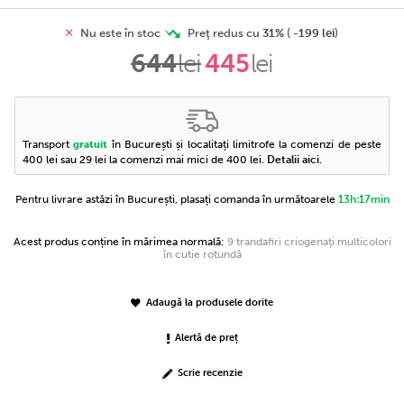
Nu este în stoc
Preţ redus cu
31%
(
-
199 lei
)
644
lei
445
lei
Transport
în București și localitați limitrofe la comenzi de peste
gratuit
400 lei sau 29 lei la comenzi mai mici de 400 lei.
Detalii aici
.
Pentru livrare astăzi în București, plasați comanda în următoarele
13h:17min
Acest produs conține în mărimea normală:
9 trandafiri criogenați multicolori
în cutie rotundă
Adaugă la produsele dorite
Alertă de preț
Scrie recenzie