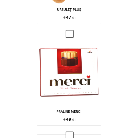
URSULEȚ PLUȘ
+
47
lei
PRALINE MERCI
+
49
lei