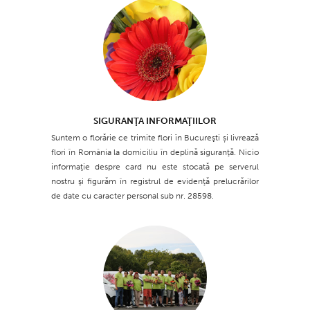
SIGURANŢA INFORMAŢIILOR
Suntem o florărie ce trimite flori în Bucureşti și livrează
flori în România la domiciliu în deplină siguranţă. Nicio
informaţie despre card nu este stocată pe serverul
nostru şi figurăm în registrul de evidenţă prelucrărilor
de date cu caracter personal sub nr. 28598.