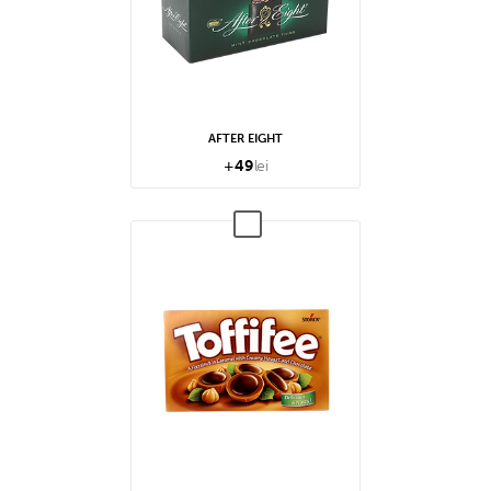
AFTER EIGHT
+
49
lei