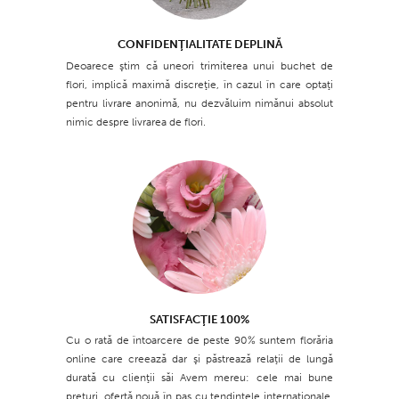
CONFIDENŢIALITATE DEPLINĂ
Deoarece ştim că uneori trimiterea unui buchet de
flori, implică maximă discreţie, în cazul în care optaţi
pentru livrare anonimă, nu dezvăluim nimănui absolut
nimic despre livrarea de flori.
SATISFACŢIE 100%
Cu o rată de întoarcere de peste 90% suntem florăria
online care creează dar şi păstrează relaţii de lungă
durată cu clienţii săi Avem mereu: cele mai bune
preţuri, ofertă nouă în pas cu tendinţele internaţionale,