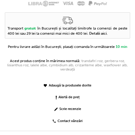
Transport
în București și localitați limitrofe la comenzi de peste
gratuit
400 lei sau 29 lei la comenzi mai mici de 400 lei.
Detalii aici
.
Pentru livrare astăzi în București, plasați comanda în următoarele
10 min
Acest produs conține în mărimea normală:
trandafiri roz, gerbera roz,
lisianthus roz, lalele albe, cymbidium alb, crizanteme albe, waxflower alb,
verdeață
Adaugă la produsele dorite
Alertă de preț
Scrie recenzie
Contact vânzări