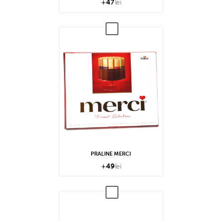
+
47
lei
PRALINE MERCI
+
49
lei