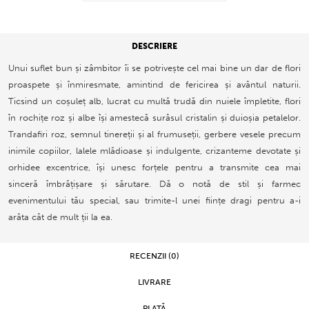
DESCRIERE
Unui suflet bun și zâmbitor îi se potrivește cel mai bine un dar de flori
proaspete și înmiresmate, amintind de fericirea și avântul naturii.
Ticsind un coșuleț alb, lucrat cu multă trudă din nuiele împletite, flori
în rochițe roz și albe își amestecă surâsul cristalin și duioșia petalelor.
Trandafiri roz, semnul tinereții și al frumuseții, gerbere vesele precum
inimile copiilor, lalele mlădioase și indulgente, crizanteme devotate și
orhidee excentrice, își unesc forțele pentru a transmite cea mai
sinceră îmbrățișare și sărutare. Dă o notă de stil și farmec
evenimentului tău special, sau trimite-l unei ființe dragi pentru a-i
arăta cât de mult ții la ea.
RECENZII (0)
LIVRARE
PLATĂ